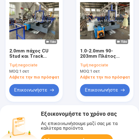
2.0mm πάχος CU
1.0-2.0mm 90-
Stud και Track
203mm Πλάτος
ξυλοπετρώματος
Ρυθμιζόμενο
Τιμή:
negociate
Τιμή:
negociate
Roll Forming Machine
Μηχάνημα
MOQ:
1 σετ
MOQ:
1 σετ
πλάτος ρυθμιζόμενο
Διαμόρφωσης
αυτόματα
Κυλίνδρων για Ξηρά
Λάβετε την πιο πρόσφατη τιμή
Λάβετε την πιο πρόσφατη τι
Δομικά Υλικά (CU
Stud Track)
Επικοινωνήστε
Επικοινωνήστε
Εξοικονομήστε το χρόνο σας
Ας επικοινωνήσουμε μαζί σας με τα
καλύτερα προϊόντα.