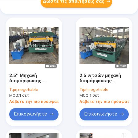
Δώστε τις απαιτήσεις σας
2.5'' Μηχανή
2.5 ιντσών μηχανή
διαμόρφωσης
διαμόρφωσης
κυλίνδρων
κυλίνδρων δαπέδου
Τιμή:
negotiable
Τιμή:
negotiable
μεταλλικού δαπέδου
από μέταλλο με
MOQ:
1 σετ
MOQ:
1 σετ
στέγης με ύψος
αλυσίδα
πλευράς 2.5''
Λάβετε την πιο πρόσφατη τιμή
Λάβετε την πιο πρόσφατη τι
Γαλβανισμένος
χάλυβας 0.8-1.2mm
Επικοινωνήστε
Επικοινωνήστε