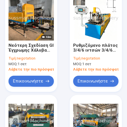
Νεότερη Σχεδίαση GI
Ρυθμιζόμενο πλάτος
Έγχρωμης Χάλυβα
3/4/6 ιντσών 3/4/6
Βενζινοκίνητη
ιντσών Μηχανή
Τιμή:
negotation
Τιμή:
negotation
Φορητή Μηχανή
διαμόρφωσης
MOQ:
1 σετ
MOQ:
1 σετ
Διαμόρφωσης
κυλίνδρου C Stud για
Κυλίνδρων KR18
Γυψοσανίδες
Λάβετε την πιο πρόσφατη τιμή
Λάβετε την πιο πρόσφατη τι
Standing Seam Με
εργαστηρίου
Τρέιλερ Σε Απόθεμα
αποθήκη C Channel
Επικοινωνήστε
Επικοινωνήστε
Προς Πώληση
Σπίτι
Προϊόντα
Βίντεο