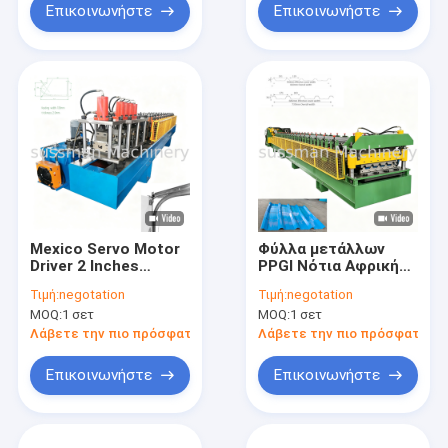
ελαφριά διακόσμηση
του σπιτιού
Επικοινωνήστε
Επικοινωνήστε
από χάλυβα
Mexico Servo Motor
Φύλλα μετάλλων
Driver 2 Inches
PPGI Νότια Αφρική
Straight Guide Rail
Διπλής στρώσης IBR
Τιμή:
negotation
Τιμή:
negotation
Roll Forming Machine
Τραπεζοειδής
MOQ:
1 σετ
MOQ:
1 σετ
Residential
Μηχανή
Warehouses
Διαμόρφωσης Ρολών
Λάβετε την πιο πρόσφατη τιμή
Λάβετε την πιο πρόσφατη τι
Βιομηχανική
Οροφής Αποθήκη
γκαραζόπορτα
Carport Εμπορικό
Επικοινωνήστε
Επικοινωνήστε
Κτίριο