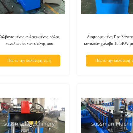
Γαλβανισμένος αυλακωμένος ρόλος
Διαμορφωμένη Γ κυλώντας
καναλιών δοκών στέγης που
καναλιών χάλυβα 18.5KW με
διαμορφώνει τη μηχανή
μη στάσεων
Πάρτε την καλύτερη τιμή
Πάρτε την καλύτερη τ