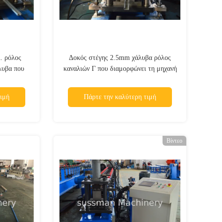
λ. ρόλος
Δοκός στέγης 2.5mm χάλυβα ρόλος
λυβα που
καναλιών Γ που διαμορφώνει τη μηχανή
6 σταθμούς
ιμή
Πάρτε την καλύτερη τιμή
Βίντεο