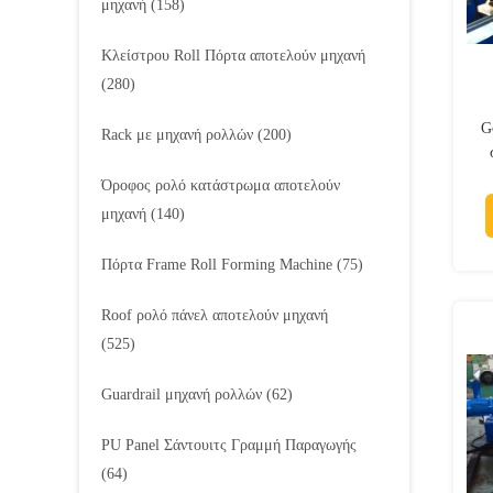
μηχανή
(158)
Κλείστρου Roll Πόρτα αποτελούν μηχανή
(280)
G
Rack με μηχανή ρολλών
(200)
Όροφος ρολό κατάστρωμα αποτελούν
μηχανή
(140)
Πόρτα Frame Roll Forming Machine
(75)
Roof ρολό πάνελ αποτελούν μηχανή
(525)
Guardrail μηχανή ρολλών
(62)
PU Panel Σάντουιτς Γραμμή Παραγωγής
(64)