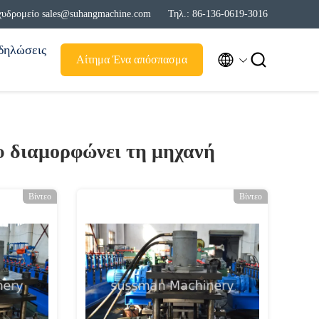
χυδρομείο sales@suhangmachine.com
Τηλ.: 86-136-0619-3016
δηλώσεις


Αίτημα Ένα απόσπασμα
υ διαμορφώνει τη μηχανή
Βίντεο
Βίντεο