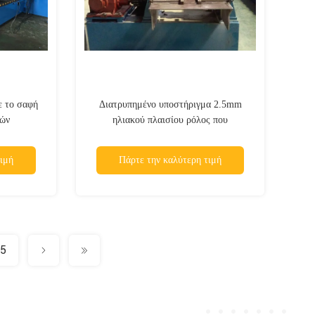
 το σαφή
Διατρυπημένο υποστήριγμα 2.5mm
ιών
ηλιακού πλαισίου ρόλος που
χανή
διαμορφώνει τον εξοπλισμό
ιμή
Πάρτε την καλύτερη τιμή
5