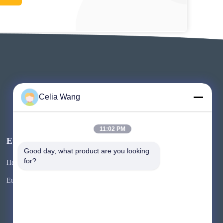
Celia Wang
11:02 PM
Εκδηλώσεις
Αίτημα Ένα
Good day, what product are you looking 
for?
Περιπτώσεις
απόσπασμα
Τηλ.: 86-136-0619-3016
Ειδήσεις
Φαξ: 86-510-8827-6675



