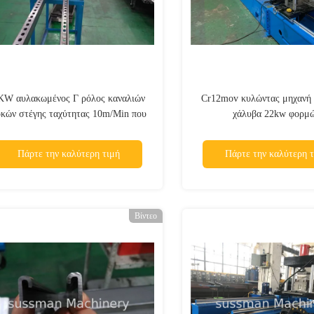
KW αυλακωμένος Γ ρόλος καναλιών
Cr12mov κυλώντας μηχανή 
οκών στέγης ταχύτητας 10m/Min που
χάλυβα 22kw φορμ
ιαμορφώνει τη μηχανή με Serration
δοντιών
Πάρτε την καλύτερη τιμή
Πάρτε την καλύτερη τ
Βίντεο