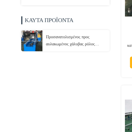
ΚΑΥΤΑ ΠΡΟΪΟΝΤΑ
Προσανατολισμένος προς
αυλακωμένος χάλυβας ρόλος
κα
καναλιών δοκών στέγης ελέγχου
PLC το κιβώτιο ταχυτήτων που
διαμορφώνει τη μηχανή