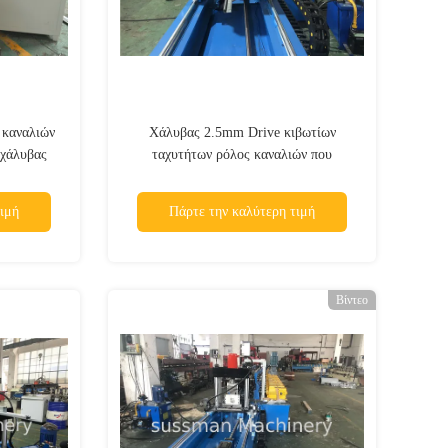
 καναλιών
Χάλυβας 2.5mm Drive κιβωτίων
 χάλυβας
ταχυτήτων ρόλος καναλιών που
διαμορφώνει τη μηχανή
ιμή
Πάρτε την καλύτερη τιμή
Βίντεο