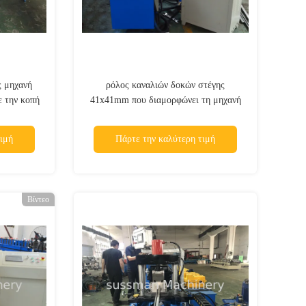
 μηχανή
ρόλος καναλιών δοκών στέγης
 την κοπή
41x41mm που διαμορφώνει τη μηχανή
με υδραυλικό Punching
ιμή
Πάρτε την καλύτερη τιμή
Βίντεο