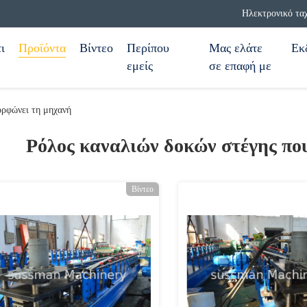
Ηλεκτρονικό τα
ι
Προϊόντα
Βίντεο
Περίπου
Μας ελάτε
Εκ
εμείς
σε επαφή με
ορφώνει τη μηχανή
Ρόλος καναλιών δοκών στέγης πο
Βίντεο