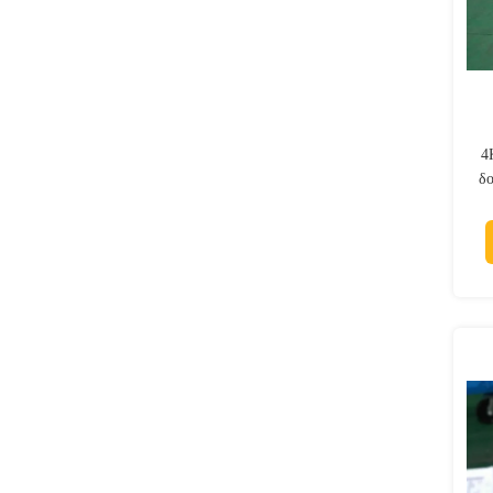
4
δ
δ