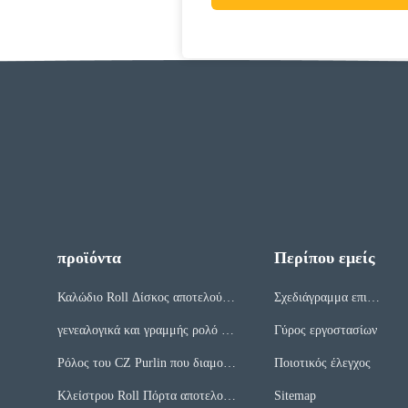
προϊόντα
Περίπου εμείς
Καλώδιο Roll Δίσκος αποτελούν
Σχεδιάγραμμα επιχεί
μηχανή
ρησης
γενεαλογικά και γραμμής ρολό πο
Γύρος εργοστασίων
υ αποτελούν μηχάνημα
Ρόλος του CZ Purlin που διαμορφ
Ποιοτικός έλεγχος
ώνει τη μηχανή
Κλείστρου Roll Πόρτα αποτελούν
Sitemap