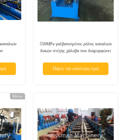
καναλιών
550MPa γαλβανισμένος ρόλος καναλιών
ών
δοκών στέγης χάλυβα που διαμορφώνει
τη μηχανή με 3T υδραυλικό Decoiler
ιμή
Πάρτε την καλύτερη τιμή
Βίντεο