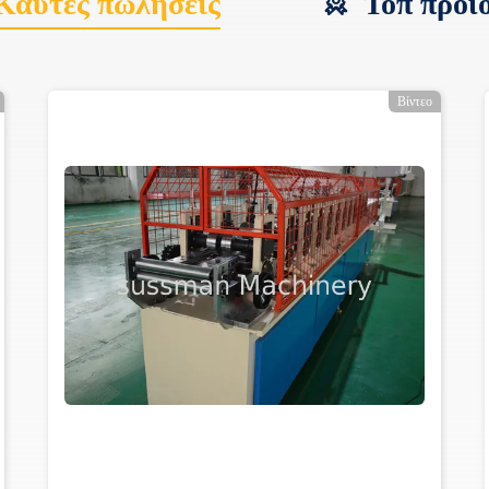
Καυτές πωλήσεις
Τοπ προϊ
Βίντεο