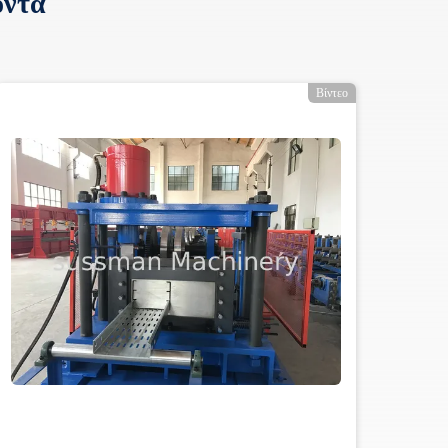
όντα
Βίντεο