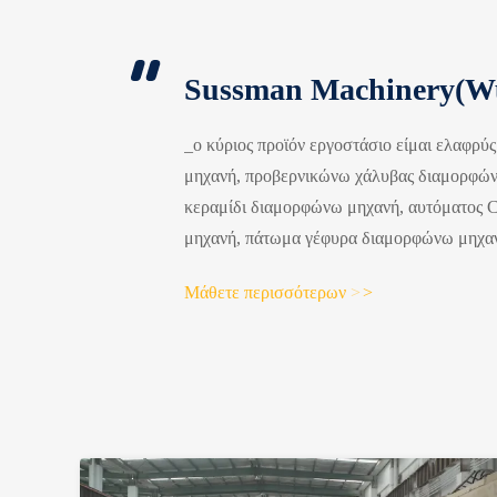
Sussman Machinery(Wu
_ο κύριος προϊόν εργοστάσιο είμαι ελαφρύ
μηχανή, προβερνικώνω χάλυβας διαμορφώ
κεραμίδι διαμορφώνω μηχανή, αυτόματος 
μηχανή, πάτωμα γέφυρα διαμορφώνω μηχαν
διαμορφώνω μηχανή, κάτω από σωλήνας δ
Μάθετε περισσότερων
>
>
ολόκληρος μεταφορά πιάτο για αυτοκίνητο 
αποθήκευση μονάδα, κ.λπ. Συνολικά έχει 1
προϊόντα χρησιμοποιούνται ευρέως στην α
κτήρια εργοστασίων...