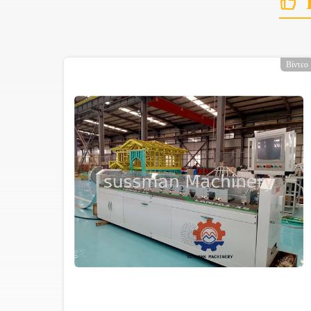
Βίντεο