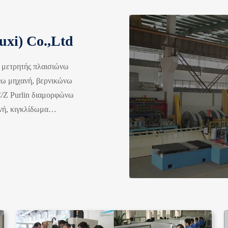
xi) Co.,Ltd
ς μετρητής πλαισιώνω
νω μηχανή, βερνικώνω
C/Z Purlin διαμορφώνω
ή, κιγκλίδωμα
ιαμορφώνω μηχανή, ο
ακτίνα μονάδα, χάλυβας
00 τύπους σε 20 σοβαρά. Τα
ποθήκη εμπορευμάτων, τα