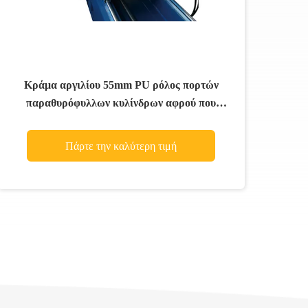
Κράμα αργιλίου 55mm PU ρόλος πορτών
παραθυρόφυλλων κυλίνδρων αφρού που
διαμορφώνει τη μηχανή με την υδραυλική κοπή
Πάρτε την καλύτερη τιμή