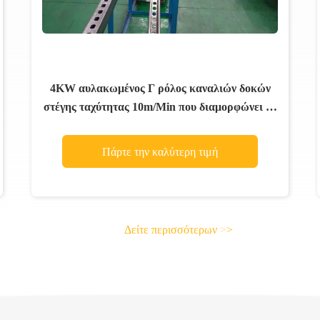
4KW αυλακωμένος Γ ρόλος καναλιών δοκών
στέγης ταχύτητας 10m/Min που διαμορφώνει τη
μηχανή με Serration δοντιών
Πάρτε την καλύτερη τιμή
Δείτε περισσότερων
>
>