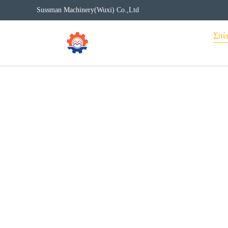
Sussman Machinery(Wuxi) Co.,Ltd
Σπίτ