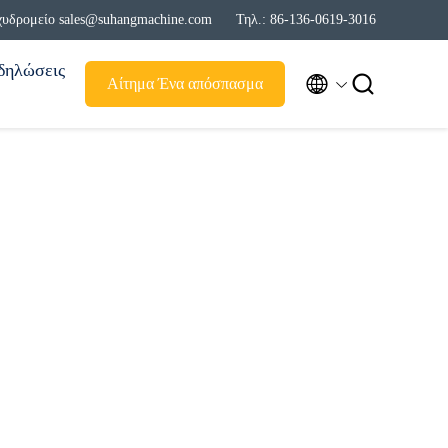
χυδρομείο sales@suhangmachine.com
Τηλ.: 86-136-0619-3016
δηλώσεις


Αίτημα Ένα απόσπασμα