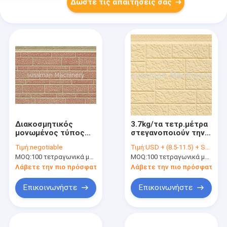
Δώστε τις απαιτήσεις σας
Διακοσμητικός
3.7kg/τα τετρ.μέτρα
μονωμένος τύπος
στεγανοποιούν την
Eco τούβλου
επιτροπή τοίχων
Τιμή:
negotiable
Τιμή:
USD + (8.5-11.5) + Square meter
επιτροπής
σάντουιτς PU
MOQ:
100 τετραγωνικά μέτρα
MOQ:
100 τετραγωνικά μέτρα
σάντουιτς αφρού PU
μετάλλων
- φιλικό
30006000mm μήκος
Λάβετε την πιο πρόσφατη τιμή
Λάβετε την πιο πρόσφατη τι
Επικοινωνήστε
Επικοινωνήστε