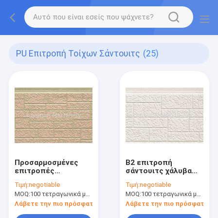
PU Επιτροπή Τοίχων Σάντουιτς
(25)
Προσαρμοσμένες
B2 επιτροπή
επιτροπές
σάντουιτς χάλυβα
σάντουιτς αφρού
βαθμού, αλεξίπυρες
Τιμή:
negotiable
Τιμή:
negotiable
πολυουρεθάνιου
επιτροπές
MOQ:
100 τετραγωνικά μέτρα
MOQ:
100 τετραγωνικά μέτρα
χάλυβα χρώματος για
πολυουρεθάνιου
τον εξωτερικό τοίχο
εκτίμησης υπαίθριες
Λάβετε την πιο πρόσφατη τιμή
Λάβετε την πιο πρόσφατη τι