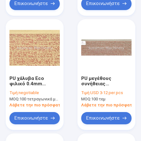
Επικοινωνήστε
Επικοινωνήστε
PU χάλυβα Eco
PU μεγέθους
φιλικό 0.4mm
συνήθειας
σάντουιτς τοίχων
Soundproof
Τιμή:
negotiable
Τιμή:
USD 3-12 per pcs
πλάτος 380mm
απόδοση επένδυσης
MOQ:
100 τετραγωνικά μέτρα
MOQ:
100 τεμ
σχεδίων επιτροπής
μετάλλων πινάκων
πέτρινο
επιτροπής τοίχων
Λάβετε την πιο πρόσφατη τιμή
Λάβετε την πιο πρόσφατη τι
σάντουιτς
Επικοινωνήστε
Επικοινωνήστε