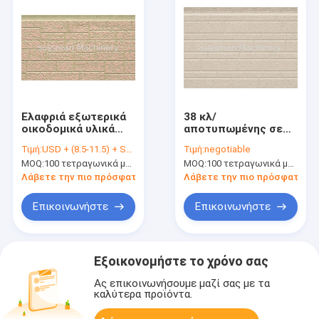
Ελαφριά εξωτερικά
38 κλ/
οικοδομικά υλικά
αποτυπωμένης σε
επιτροπών
ανάγλυφο
Τιμή:
USD + (8.5-11.5) + Square meter
Τιμή:
negotiable
σάντουιτς
εξωτερικής PU
MOQ:
100 τετραγωνικά μέτρα
MOQ:
100 τετραγωνικά μέτρα
πολυουρεθάνιου
σάντουιτς τοίχων μ3
τοίχων 16mm πάχος
μόνωσης 380mm
Λάβετε την πιο πρόσφατη τιμή
Λάβετε την πιο πρόσφατη τι
επιτροπής θερμικής
Επικοινωνήστε
Επικοινωνήστε
Εξοικονομήστε το χρόνο σας
Ας επικοινωνήσουμε μαζί σας με τα
καλύτερα προϊόντα.