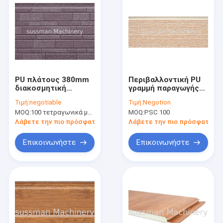
PU πλάτους 380mm
Περιβαλλοντική PU
διακοσμητική
γραμμή παραγωγής
επιτροπή τοίχων
16mm επιτροπής
Τιμή:
negotiable
Τιμή:
Negotion
σάντουιτς για το
σάντουιτς ασφάλεια
MOQ:
100 τετραγωνικά μέτρα
MOQ:
PSC 100
εξωτερικό, πάχος
ανθεκτική στη
16mm
θερμότητα
Λάβετε την πιο πρόσφατη τιμή
Λάβετε την πιο πρόσφατη τι
Επικοινωνήστε
Επικοινωνήστε
Σπίτι
Προϊόντα
Βίντεο