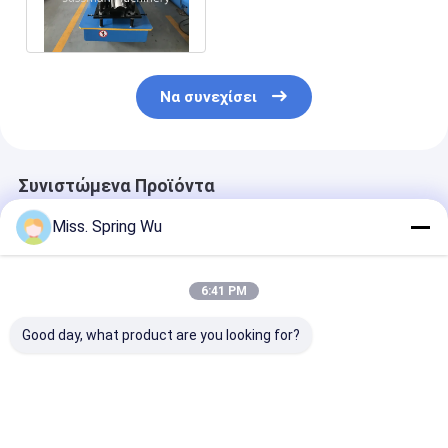
Shutter Roll forming
Machine
Να συνεχίσει
Συνιστώμενα Προϊόντα
Miss. Spring Wu
6:41 PM
Good day, what product are you looking for?
PU ρόλος πορτών
0.7-0.9mm πάχος
0.6-1.2mm
παραθυρόφυλλων
Ζυγισμένο χάλυβα
Γαλβανισμένε
που διαμορφώνει τη
70mm
Χαλύβδινες Λ
μηχανή 0,27 - 0.4mm
Τυβλοπλαστική
για Μηχανή
55mm 77mm με 3T
μηχανή σχηματισμού
Διαμόρφωσης
Καλύτερη τιμή
Καλύτερη τιμή
Καλύτερη 