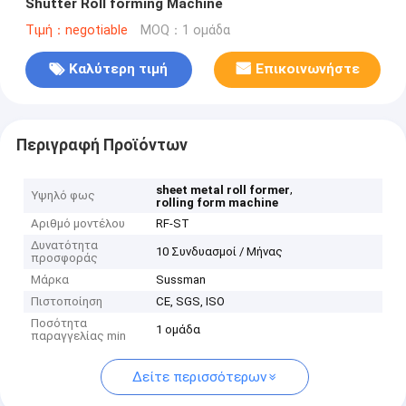
Shutter Roll forming Machine
Τιμή：negotiable
MOQ：1 ομάδα
Καλύτερη τιμή
Επικοινωνήστε
Περιγραφή Προϊόντων
,
sheet metal roll former
Υψηλό φως
rolling form machine
Αριθμό μοντέλου
RF-ST
Δυνατότητα
10 Συνδυασμοί / Μήνας
προσφοράς
Μάρκα
Sussman
Πιστοποίηση
CE, SGS, ISO
Ποσότητα
1 ομάδα
παραγγελίας min
Δείτε περισσότερων