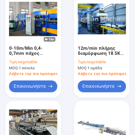
0-10m/Min 0,4-
12m/min πλήρης
0,7mm πάχος
διαμόρφωση 18.5Kw
εξωτερικό πίνακα
300-800C γραμμών
Τιμή:
negotiable
Τιμή:
negotiable
σάντουιτς PU
επιτροπής
MOQ:
1 σύνολο
MOQ:
1 ομάδα
συνεχής γραμμή
σάντουιτς
παραγωγής
πολυουρεθάνιου
Λάβετε την πιο πρόσφατη τιμή
Λάβετε την πιο πρόσφατη τι
υψηλής ταχύτητας
Επικοινωνήστε
Επικοινωνήστε
Σπίτι
Προϊόντα
Βίντεο