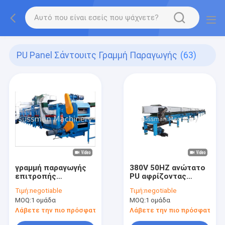
PU Panel Σάντουιτς Γραμμή Παραγωγής
(63)
γραμμή παραγωγής
380V 50HZ ανώτατο
επιτροπής
PU αφρίζοντας
σάντουιτς PU 0.8mm
μηχανή γραμμών
Τιμή:
negotiable
Τιμή:
negotiable
παραγωγής
MOQ:
1 ομάδα
MOQ:
1 ομάδα
επιτροπής
σάντουιτς
Λάβετε την πιο πρόσφατη τιμή
Λάβετε την πιο πρόσφατη τι