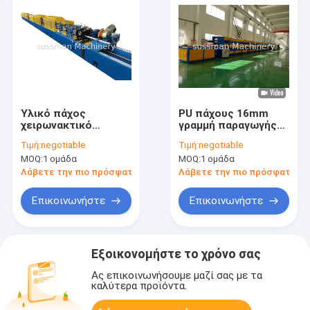
Υλικό πάχος
PU πάχους 16mm
χειρωνακτικό
γραμμή παραγωγής
ξετύλιγμα γραμμών
επιτροπής
Τιμή:
negotiable
Τιμή:
negotiable
παραγωγής
σάντουιτς για το
MOQ:
1 ομάδα
MOQ:
1 ομάδα
επιτροπής
εξωτερικό αλουμίνιο
σάντουιτς 0,27 -
2.510m/λ. τοίχων
Λάβετε την πιο πρόσφατη τιμή
Λάβετε την πιο πρόσφατη τι
0.4mm PU
Επικοινωνήστε
Επικοινωνήστε
Εξοικονομήστε το χρόνο σας
Ας επικοινωνήσουμε μαζί σας με τα
καλύτερα προϊόντα.