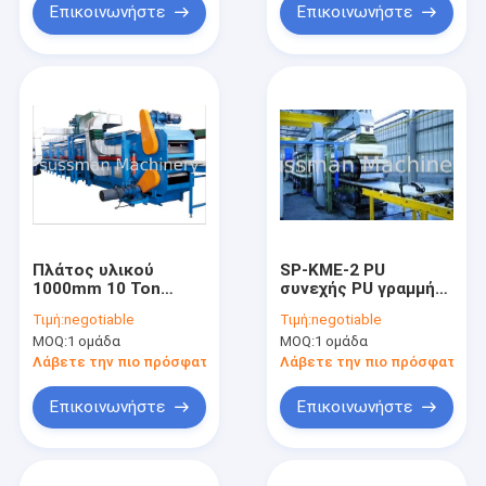
Επικοινωνήστε
Επικοινωνήστε
Πλάτος υλικού
SP-ΚΜΕ-2 PU
1000mm 10 Ton
συνεχής PU γραμμή
Υδραυλικό Decoiler
παραγωγής 6m/min
Τιμή:
negotiable
Τιμή:
negotiable
Steel Sheet PU Foam
επιτροπής
MOQ:
1 ομάδα
MOQ:
1 ομάδα
Sandwich Panel Line
σάντουιτς
8m/min Ταχύτητα
Λάβετε την πιο πρόσφατη τιμή
Λάβετε την πιο πρόσφατη τι
Επικοινωνήστε
Επικοινωνήστε