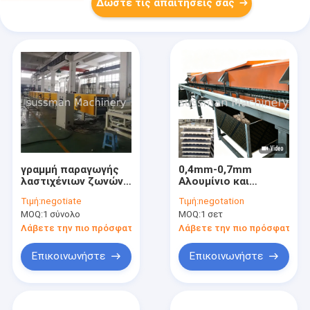
Δώστε τις απαιτήσεις σας
γραμμή παραγωγής
0,4mm-0,7mm
λαστιχένιων ζωνών
Αλουμίνιο και
επιτροπής
γαλβανισμένο πηνίο
Τιμή:
negotiate
Τιμή:
negotation
σάντουιτς 16mm PU
PPGI Πάνελ οροφής
MOQ:
1 σύνολο
MOQ:
1 σετ
για τους χαμηλούς
Great Wall PU Πάνελ
πελάτες
σάντουιτς Γραμμή
Λάβετε την πιο πρόσφατη τιμή
Λάβετε την πιο πρόσφατη τι
προϋπολογισμών
παραγωγής Βίλα
Εξωτερική πρόσοψη
Επικοινωνήστε
Επικοινωνήστε
οροφής
Προσαρμοσμένο
πλάτος πάχος
αφρού