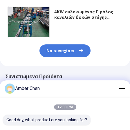
4KW αυλακωμένος Γ ρόλος
καναλιών δοκών στέγης
ταχύτητας 10m/Min που
διαμορφώνει τη μηχανή με
Serration δοντιών
Να συνεχίσει
Συνιστώμενα Προϊόντα
Amber Chen
12:33 PM
Good day, what product are you looking for?