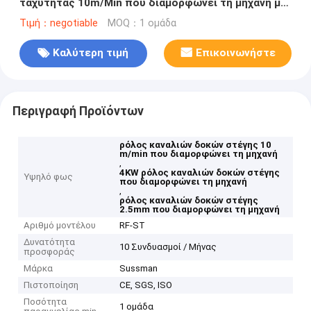
ταχύτητας 10m/Min που διαμορφώνει τη μηχανή με
Serration δοντιών
Τιμή：negotiable
MOQ：1 ομάδα
Καλύτερη τιμή
Επικοινωνήστε
Περιγραφή Προϊόντων
ρόλος καναλιών δοκών στέγης 10
m/min που διαμορφώνει τη μηχανή
,
4KW ρόλος καναλιών δοκών στέγης
Υψηλό φως
που διαμορφώνει τη μηχανή
,
ρόλος καναλιών δοκών στέγης
2.5mm που διαμορφώνει τη μηχανή
Αριθμό μοντέλου
RF-ST
Δυνατότητα
10 Συνδυασμοί / Μήνας
προσφοράς
Μάρκα
Sussman
Πιστοποίηση
CE, SGS, ISO
Ποσότητα
1 ομάδα