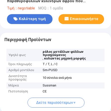
παραθυρόφυλλων κυλίνδρων αφρού που
διαμορφώνει τη μηχανή με την υδραυλική κοπή
Τιμή：negotiable
MOQ：1 ομάδα
Καλύτερη τιμή
Επικοινωνήστε
Περιγραφή Προϊόντων
ρόλος μετάλλων φύλλων
Υψηλό φως
προηγούμενος
,
κυλώντας μηχανή μορφής
Όροι πληρωμής
T / T, L / C
Αριθμό μοντέλου
Sm-PUSD
Δυνατότητα
10 σύνολα ανά μήνα
προσφοράς
Μάρκα
Sussman
Πιστοποίηση
CE
Δείτε περισσότερων