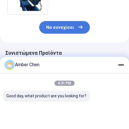
διαμορφώνει τη μηχανή με την
υδραυλική κοπή
Να συνεχίσει
Συνιστώμενα Προϊόντα
Amber Chen
4:31 PM
Good day, what product are you looking for?
PU ρόλος πορτών
0.7-0.9mm πάχος
0.6-1.2mm
παραθυρόφυλλων
Ζυγισμένο χάλυβα
Γαλβανισμένε
που διαμορφώνει τη
70mm
Χαλύβδινες Λ
μηχανή 0,27 - 0.4mm
Τυβλοπλαστική
για Μηχανή
55mm 77mm με 3T
μηχανή σχηματισμού
Διαμόρφωσης
Καλύτερη τιμή
Καλύτερη τιμή
Καλύτερη 