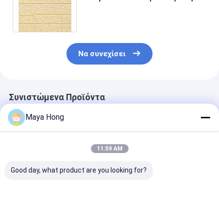
τοίχων σάντουιτς PU μετάλλων
30006000mm μήκος
Να συνεχίσει
Συνιστώμενα Προϊόντα
Maya Hong
11:59 AM
Good day, what product are you looking for?
16mm εσωτερική
Πάνελ σάντουιτς PU
Μεταλλικό πά
διακόσμηση ελαφρύ
370mm
σάντουιτς Pu
PU αφρό τοίχο
Διακοσμητικό
Διακοσμητικό
επένδυση
Μεταλλικό Πλαίσιο
μοτίβο από τ