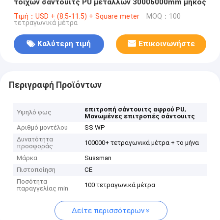
τοίχων σάντουιτς PU μετάλλων 30006000mm μήκος
Τιμή：USD + (8.5-11.5) + Square meter
MOQ：100
τετραγωνικά μέτρα
Καλύτερη τιμή
Επικοινωνήστε
Περιγραφή Προϊόντων
,
επιτροπή σάντουιτς αφρού PU
Υψηλό φως
Μονωμένες επιτροπές σάντουιτς
Αριθμό μοντέλου
SS WP
Δυνατότητα
100000+ τετραγωνικά μέτρα + το μήνα
προσφοράς
Μάρκα
Sussman
Πιστοποίηση
CE
Ποσότητα
100 τετραγωνικά μέτρα
παραγγελίας min
Δείτε περισσότερων