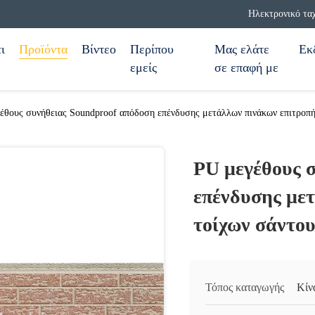
Ηλεκτρονικό τα
ι
Προϊόντα
Βίντεο
Περίπου
Μας ελάτε
Εκ
εμείς
σε επαφή με
έθους συνήθειας Soundproof απόδοση επένδυσης μετάλλων πινάκων επιτροπή
PU μεγέθους 
επένδυσης με
τοίχων σάντου
Τόπος καταγωγής
Κίν