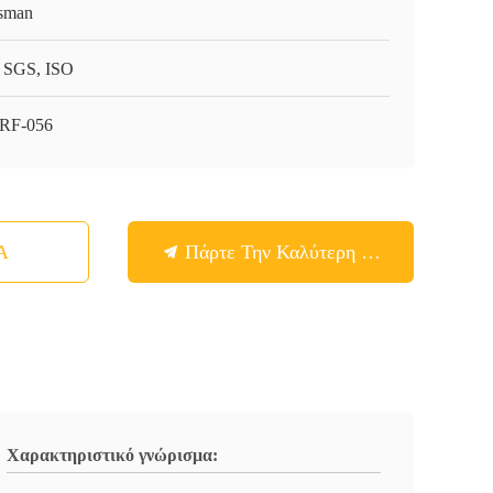
sman
 SGS, ISO
RF-056
Α
Πάρτε Την Καλύτερη Τιμή
Χαρακτηριστικό γνώρισμα: