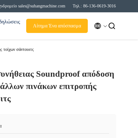
χυδρομείο sales@suhangmachine.com
Τηλ.: 86-136-0619-3016
δηλώσεις


Αίτημα Ένα απόσπασμα
ς τοίχων σάντουιτς
συνήθειας Soundproof απόδοση
τάλλων πινάκων επιτροπής
ιτς
α