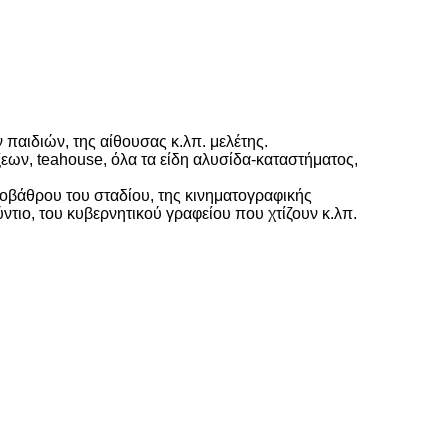
 παιδιών, της αίθουσας κ.λπ. μελέτης.
ων, teahouse, όλα τα είδη αλυσίδα-καταστήματος,
οβάθρου του σταδίου, της κινηματογραφικής
τιο, του κυβερνητικού γραφείου που χτίζουν κ.λπ.