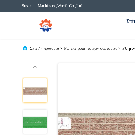
Sussman Machinery(Wuxi) Co.,Ltd
Σπίτ
Σπίτι
>
προϊόντα
>
PU επιτροπή τοίχων σάντουιτς
>
PU μεγ