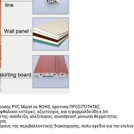
ιτροπής PVC Mazel σε ROHS, πρότυπα ΠΡΟΣΙΤΌΤΗΤΑΣ,
 φθαλικοί εστέρες, αζωτούχος, και η φορμαλδεΰδη κ.λπ.
μίτης-απόδειξη, αλεξίπυρος, soundproof, μόνωση θερμότητας.
ηση.
ρους της περιβαλλοντικής διακόσμησης, πολυ σχέδια για την επιλογ