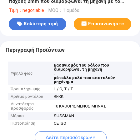
πάχους 2mm που διαμορφώνει τη μηχανή με το
υδραυλικό decoiler 5 τόνου
Τιμή：negotiable
MOQ：1 ομάδα
Καλύτερη τιμή
Επικοινωνήστε
Περιγραφή Προϊόντων
Βασανισμός του ρόλου που
διαμορφώνει τη μηχανή
Υψηλό φως
,
μέταλλο ρολό που αποτελούν
μηχάνημα
Όροι πληρωμής
L / C, T / T
Αριθμό μοντέλου
RFRK
Δυνατότητα
10 ΚΑΘΟΡΙΣΜΕΝΟΣ ΜΗΝΑΣ
προσφοράς
Μάρκα
SUSSMAN
Πιστοποίηση
CE ISO
Δείτε περισσότερων