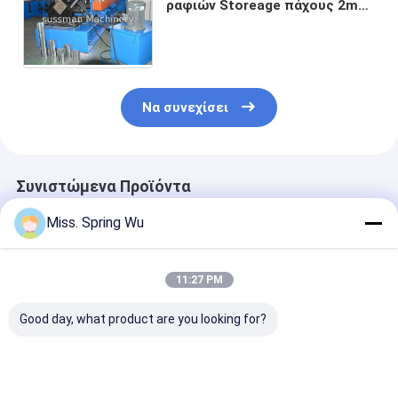
ραφιών Storeage πάχους 2mm
που διαμορφώνει τη μηχανή με
το υδραυλικό decoiler 5 τόνου
Να συνεχίσει
Συνιστώμενα Προϊόντα
Miss. Spring Wu
11:27 PM
Good day, what product are you looking for?
0.75-1.0mm πάχος
0.75-1.0mm πάχος
Ρυθμιζόμενο
PPGI πίνακα πίνακα
χρώμα χάλυβα
πλάτος από 2
συρτάρια ράφι ρολό
αποθήκευση ράφης
χιλιοστά U