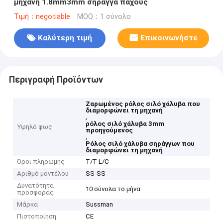
μηχανή 1.8mm3mm σήραγγα πάχους
Τιμή：negotiable
MOQ：1 σύνολο
Καλύτερη τιμή
Επικοινωνήστε
Περιγραφή Προϊόντων
Ζαρωμένος ρόλος σιλό χάλυβα που
διαμορφώνει τη μηχανή
,
ρόλος σιλό χάλυβα 3mm
Υψηλό φως
προηγούμενος
,
Ρόλος σιλό χάλυβα σηράγγων που
διαμορφώνει τη μηχανή
Όροι πληρωμής
T/T L/C
Αριθμό μοντέλου
SS-SS
Δυνατότητα
10 σύνολα το μήνα
προσφοράς
Μάρκα
Sussman
Πιστοποίηση
CE