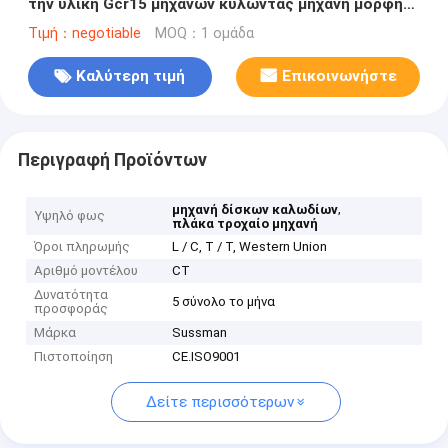
την υλική Gcr15 μηχανών κυλώντας μηχανή μορφής
κυλίνδρων
Τιμή：negotiable
MOQ：1 ομάδα
Καλύτερη τιμή
Επικοινωνήστε
Περιγραφή Προϊόντων
,
μηχανή δίσκων καλωδίων
Υψηλό φως
πλάκα τροχαίο μηχανή
Όροι πληρωμής
L / C, T / T, Western Union
Αριθμό μοντέλου
CT
Δυνατότητα
5 σύνολο το μήνα
προσφοράς
Μάρκα
Sussman
Πιστοποίηση
CE.ISO9001
Δείτε περισσότερων