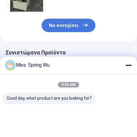
μορφής κυλίνδρων
Να συνεχίσει
Συνιστώμενα Προϊόντα
Miss. Spring Wu
9:35 AM
Good day, what product are you looking for?
Για Εργαστήριο
Δημοφιλές στο
1.5-2.5mm
Αποθήκης
Μεξικό για μηχάνημα
ανοξείδωτο α
Εγκατάσταση
διαμόρφωσης ρολού
ανοξείδωτο α
οροφής βίλας KR18
πάνελ
χωρίς τρύπες 
Μηχανή
γκαραζόπορτας
τρύπες C Uni 
Καλύτερη τιμή
Καλύτερη τιμή
Καλύτερη 
διαμόρφωσης
κατοικιών 457-610
Strut Roll For