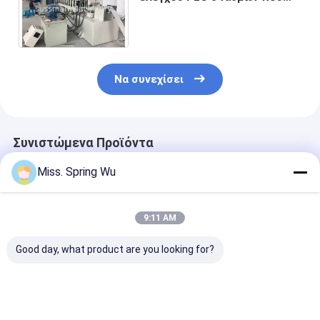
διαμορφώνει τη μηχανή
1015m/ελάχιστη ταχύτητα
Να συνεχίσει
Συνιστώμενα Προϊόντα
Miss. Spring Wu
9:11 AM
Good day, what product are you looking for?
Για Εργαστήριο
Δημοφιλές στο
1.5-2.5mm
Αποθήκης
Μεξικό για μηχάνημα
ανοξείδωτο α
Εγκατάσταση
διαμόρφωσης ρολού
ανοξείδωτο α
οροφής βίλας KR18
πάνελ
χωρίς τρύπες 