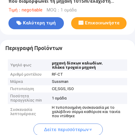
που διαμορφώνει τη μηχανή 1015m/ελάχιστη
ταχύτητα
Τιμή：negotiable
MOQ：1 ομάδα
Καλύτερη τιμή
Επικοινωνήστε
Περιγραφή Προϊόντων
,
μηχανή δίσκων καλωδίων
Υψηλό φως
πλάκα τροχαίο μηχανή
Αριθμό μοντέλου
RF-CT
Μάρκα
Sussman
Πιστοποίηση
CE,SGS, ISO
Ποσότητα
1 ομάδα
παραγγελίας min
Η τυποποιημένη συσκευασία με το
Συσκευασία
χαλύβδινο σύρμα καθόρισε και ταινία
λεπτομέρειες
που ντύθηκε
Δείτε περισσότερων