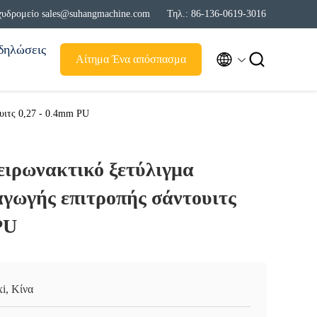
χυδρομείο sales@suhangmachine.com
Τηλ.: 86-136-0619-3016
δηλώσεις


Αίτημα Ένα απόσπασμα
υιτς 0,27 - 0.4mm PU
ειρωνακτικό ξετύλιγμα
γωγής επιτροπής σάντουιτς
PU
i, Κίνα