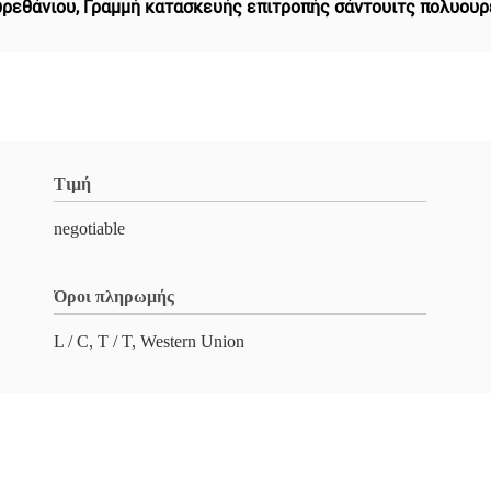
υρεθάνιου
,
Γραμμή κατασκευής επιτροπής σάντουιτς πολυουρ
Τιμή
negotiable
Όροι πληρωμής
L / C, T / T, Western Union