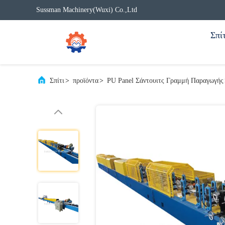
Sussman Machinery(Wuxi) Co.,Ltd
Σπίτ
Σπίτι
>
προϊόντα
>
PU Panel Σάντουιτς Γραμμή Παραγωγής