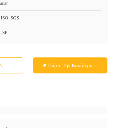
sman
 ISO, SGS
- SP
Α
Πάρτε Την Καλύτερη Τιμή