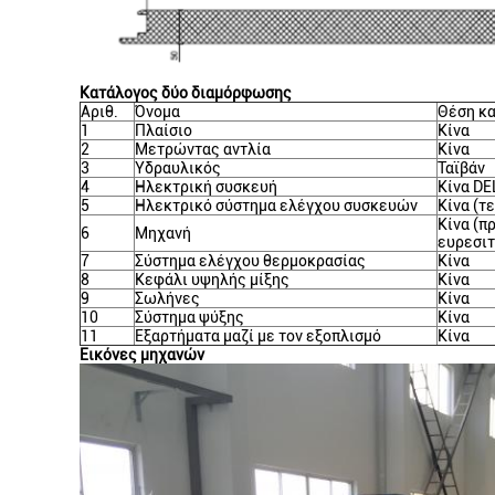
Κατάλογος δύο διαμόρφωσης
Αριθ.
Όνομα
Θέση κ
1
Πλαίσιο
Κίνα
2
Μετρώντας αντλία
Κίνα
3
Υδραυλικός
Ταϊβάν
4
Ηλεκτρική συσκευή
Κίνα DE
5
Ηλεκτρικό σύστημα ελέγχου συσκευών
Κίνα (τ
Κίνα (π
6
Μηχανή
ευρεσιτ
7
Σύστημα ελέγχου θερμοκρασίας
Κίνα
8
Κεφάλι υψηλής μίξης
Κίνα
9
Σωλήνες
Κίνα
10
Σύστημα ψύξης
Κίνα
11
Εξαρτήματα μαζί με τον εξοπλισμό
Κίνα
Εικόνες μηχανών