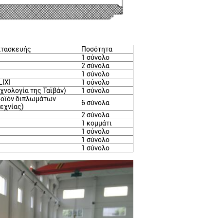
ατασκευής
Ποσότητα
1 σύνολο
2 σύνολα
1 σύνολο
LIXI
1 σύνολο
εχνολογία της Ταϊβάν)
1 σύνολο
ροϊόν διπλωμάτων
6 σύνολα
εχνίας)
2 σύνολα
1 κομμάτι
1 σύνολο
1 σύνολο
1 σύνολο