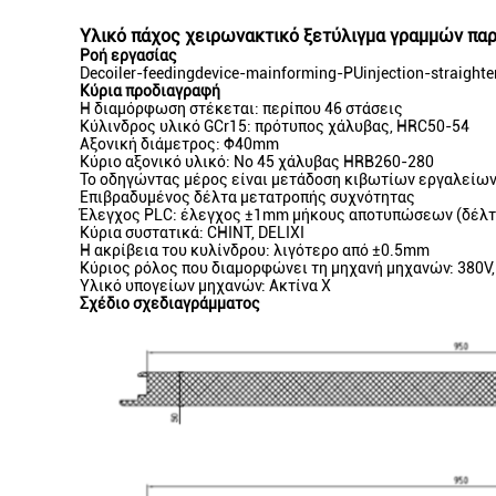
Υλικό πάχος χειρωνακτικό ξετύλιγμα γραμμών παρ
Ροή εργασίας
Decoiler-feedingdevice-mainforming-PUinjection-straight
Κύρια προδιαγραφή
Η διαμόρφωση στέκεται: περίπου 46 στάσεις
Κύλινδρος υλικό GCr15: πρότυπος χάλυβας, HRC50-54
Αξονική διάμετρος: Φ40mm
Κύριο αξονικό υλικό: Νο 45 χάλυβας HRB260-280
Το οδηγώντας μέρος είναι μετάδοση κιβωτίων εργαλείω
Επιβραδυμένος δέλτα μετατροπής συχνότητας
Έλεγχος PLC: έλεγχος ±1mm μήκους αποτυπώσεων (δέλτ
Κύρια συστατικά: CHINT, DELIXI
Η ακρίβεια του κυλίνδρου: λιγότερο από ±0.5mm
Κύριος ρόλος που διαμορφώνει τη μηχανή μηχανών: 380V, 
Υλικό υπογείων μηχανών: Ακτίνα Χ
Σχέδιο σχεδιαγράμματος