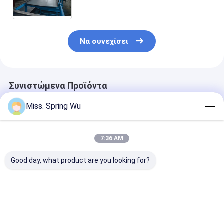
που διαμορφώνει τα μηχανήματα
Να συνεχίσει
Συνιστώμενα Προϊόντα
Miss. Spring Wu
7:36 AM
Good day, what product are you looking for?
Για Εργαστήριο
Δημοφιλές στο
1.5-2.5mm
Αποθήκης
Μεξικό για μηχάνημα
ανοξείδωτο α
Εγκατάσταση
διαμόρφωσης ρολού
ανοξείδωτο α
οροφής βίλας KR18
πάνελ
χωρίς τρύπες 
Μηχανή
γκαραζόπορτας
τρύπες C Uni 
Καλύτερη τιμή
Καλύτερη τιμή
Καλύτερη 
διαμόρφωσης
κατοικιών 457-610
Strut Roll For