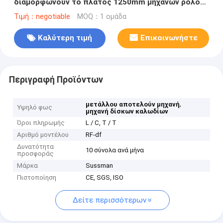
διαμορφώνουν το πλάτος 1250mm μηχανών ρόλος
που διαμορφώνει τα μηχανήματα
Τιμή：negotiable
MOQ：1 ομάδα
Καλύτερη τιμή
Επικοινωνήστε
Περιγραφή Προϊόντων
,
μετάλλου αποτελούν μηχανή
Υψηλό φως
μηχανή δίσκων καλωδίων
Όροι πληρωμής
L / C, T / T
Αριθμό μοντέλου
RF-df
Δυνατότητα
10 σύνολα ανά μήνα
προσφοράς
Μάρκα
Sussman
Πιστοποίηση
CE, SGS, ISO
Δείτε περισσότερων