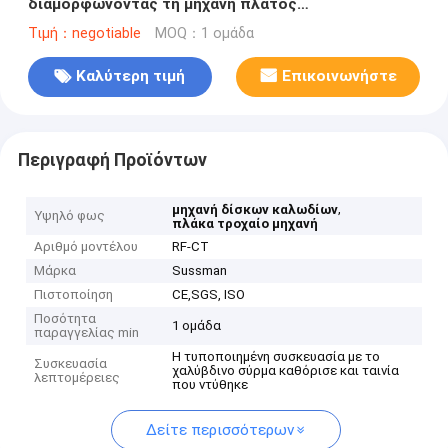
διαμορφώνοντας τη μηχανή πλάτος
σχεδιαγράμματος 80 - 600mm περίπου 20 τόνοι
Τιμή：negotiable
MOQ：1 ομάδα
Καλύτερη τιμή
Επικοινωνήστε
Περιγραφή Προϊόντων
,
μηχανή δίσκων καλωδίων
Υψηλό φως
πλάκα τροχαίο μηχανή
Αριθμό μοντέλου
RF-CT
Μάρκα
Sussman
Πιστοποίηση
CE,SGS, ISO
Ποσότητα
1 ομάδα
παραγγελίας min
Η τυποποιημένη συσκευασία με το
Συσκευασία
χαλύβδινο σύρμα καθόρισε και ταινία
λεπτομέρειες
που ντύθηκε
Δείτε περισσότερων