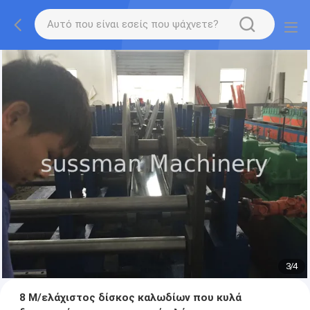
3
/
4
8 Μ/ελάχιστος δίσκος καλωδίων που κυλά