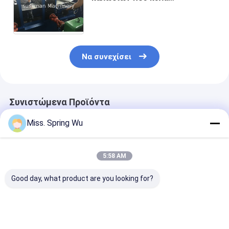
διαμορφώνοντας τη μηχανή
πλάτος σχεδιαγράμματος 80 -
600mm περίπου 20 τόνοι
Να συνεχίσει
Συνιστώμενα Προϊόντα
Miss. Spring Wu
5:58 AM
Good day, what product are you looking for?
Για Εργαστήριο
Δημοφιλές στο
1.5-2.5mm
Αποθήκης
Μεξικό για μηχάνημα
ανοξείδωτο α
Εγκατάσταση
διαμόρφωσης ρολού
ανοξείδωτο α
οροφής βίλας KR18
πάνελ
χωρίς τρύπες 