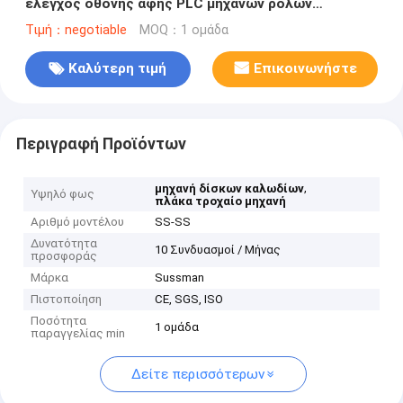
έλεγχος οθόνης αφής PLC μηχανών ρόλων
προηγούμενος
Τιμή：negotiable
MOQ：1 ομάδα
Καλύτερη τιμή
Επικοινωνήστε
Περιγραφή Προϊόντων
,
μηχανή δίσκων καλωδίων
Υψηλό φως
πλάκα τροχαίο μηχανή
Αριθμό μοντέλου
SS-SS
Δυνατότητα
10 Συνδυασμοί / Μήνας
προσφοράς
Μάρκα
Sussman
Πιστοποίηση
CE, SGS, ISO
Ποσότητα
1 ομάδα
παραγγελίας min
Δείτε περισσότερων