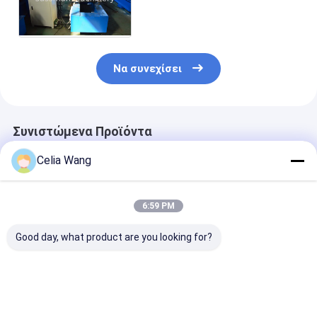
έλεγχος οθόνης αφής PLC
μηχανών ρόλων
προηγούμενος
Να συνεχίσει
Συνιστώμενα Προϊόντα
Celia Wang
6:59 PM
Good day, what product are you looking for?
Για Εργαστήριο
Δημοφιλές στο
1.5-2.5mm
Αποθήκης
Μεξικό για μηχάνημα
ανοξείδωτο α
Εγκατάσταση
διαμόρφωσης ρολού
ανοξείδωτο α
οροφής βίλας KR18
πάνελ
χωρίς τρύπες 
Μηχανή
γκαραζόπορτας
τρύπες C Uni 
Καλύτερη τιμή
Καλύτερη τιμή
Καλύτερη 