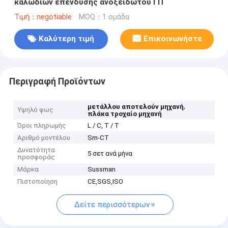
καλωδίων επένδυσης ανοξείδωτου ΓΠ
Τιμή：negotiable
MOQ：1 ομάδα
Καλύτερη τιμή
Επικοινωνήστε
Περιγραφή Προϊόντων
,
μετάλλου αποτελούν μηχανή
Υψηλό φως
πλάκα τροχαίο μηχανή
Όροι πληρωμής
L / C, T / T
Αριθμό μοντέλου
Sm-CT
Δυνατότητα
5 σετ ανά μήνα
προσφοράς
Μάρκα
Sussman
Πιστοποίηση
CE,SGS,ISO
Δείτε περισσότερων