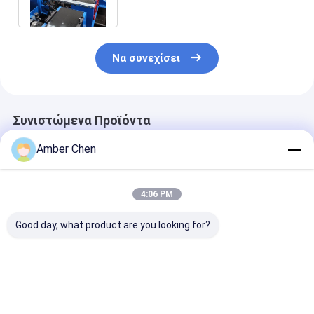
Να συνεχίσει
Συνιστώμενα Προϊόντα
Amber Chen
4:06 PM
Good day, what product are you looking for?
Για Εργαστήριο
Δημοφιλές στο
1.5-2.5mm
Αποθήκης
Μεξικό για μηχάνημα
ανοξείδωτο α
Εγκατάσταση
διαμόρφωσης ρολού
ανοξείδωτο α
οροφής βίλας KR18
πάνελ
χωρίς τρύπες 
Μηχανή
γκαραζόπορτας
τρύπες C Uni 
Καλύτερη τιμή
Καλύτερη τιμή
Καλύτερη 
διαμόρφωσης
κατοικιών 457-610
Strut Roll For