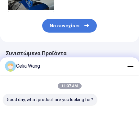
μηχανή 1,5 ίντσες αλυσίδων
Drive
Να συνεχίσει
Συνιστώμενα Προϊόντα
Celia Wang
11:37 AM
Good day, what product are you looking for?
Για Εργαστήριο
Δημοφιλές στο
1.5-2.5mm
Αποθήκης
Μεξικό για μηχάνημα
ανοξείδωτο α
Εγκατάσταση
διαμόρφωσης ρολού
ανοξείδωτο α
οροφής βίλας KR18
πάνελ
χωρίς τρύπες 
Μηχανή
γκαραζόπορτας
τρύπες C Uni 
Καλύτερη τιμή
Καλύτερη τιμή
Καλύτερη 
διαμόρφωσης
κατοικιών 457-610
Strut Roll For