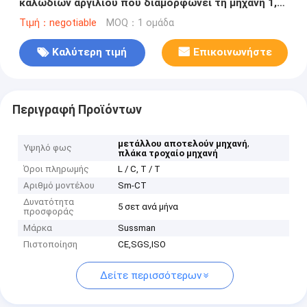
καλωδίων αργιλίου που διαμορφώνει τη μηχανή 1,5
ίντσες αλυσίδων Drive
Τιμή：negotiable
MOQ：1 ομάδα
Καλύτερη τιμή
Επικοινωνήστε
Περιγραφή Προϊόντων
,
μετάλλου αποτελούν μηχανή
Υψηλό φως
πλάκα τροχαίο μηχανή
Όροι πληρωμής
L / C, T / T
Αριθμό μοντέλου
Sm-CT
Δυνατότητα
5 σετ ανά μήνα
προσφοράς
Μάρκα
Sussman
Πιστοποίηση
CE,SGS,ISO
Δείτε περισσότερων