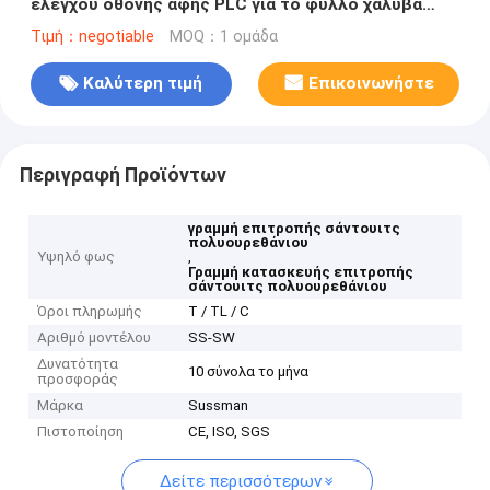
ελέγχου οθόνης αφής PLC για το φύλλο χάλυβα
χρώματος
Τιμή：negotiable
MOQ：1 ομάδα
Καλύτερη τιμή
Επικοινωνήστε
Περιγραφή Προϊόντων
γραμμή επιτροπής σάντουιτς
πολυουρεθάνιου
Υψηλό φως
,
Γραμμή κατασκευής επιτροπής
σάντουιτς πολυουρεθάνιου
Όροι πληρωμής
Τ / TL / C
Αριθμό μοντέλου
SS-SW
Δυνατότητα
10 σύνολα το μήνα
προσφοράς
Μάρκα
Sussman
Πιστοποίηση
CE, ISO, SGS
Δείτε περισσότερων