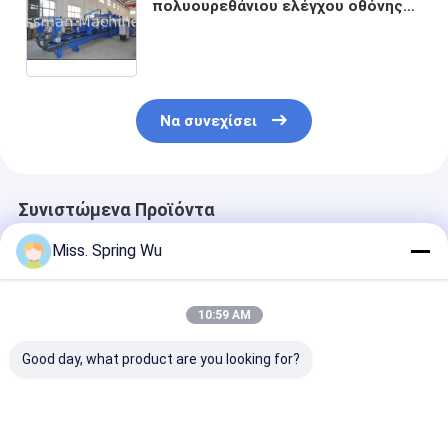
πολυουρεθάνιου ελέγχου οθόνης
αφής PLC για το φύλλο χάλυβα
χρώματος
Να συνεχίσει
Συνιστώμενα Προϊόντα
Miss. Spring Wu
10:59 AM
Good day, what product are you looking for?
0-10m/Min 0,4-
12m/min πλήρης
Διευθετήσιμο
0,7mm πάχος
διαμόρφωση 18.5Kw
εξοπλισμός
εξωτερικό πίνακα
300-800C γραμμών
μηχανών επιτ