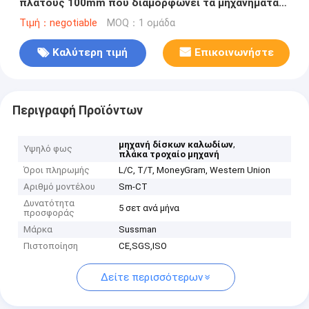
πλάτους 100mm που διαμορφώνει τα μηχανήματα
περασμένο CE 7.5KW
Τιμή：negotiable
MOQ：1 ομάδα
Καλύτερη τιμή
Επικοινωνήστε
Περιγραφή Προϊόντων
,
μηχανή δίσκων καλωδίων
Υψηλό φως
πλάκα τροχαίο μηχανή
Όροι πληρωμής
L/C, T/T, MoneyGram, Western Union
Αριθμό μοντέλου
Sm-CT
Δυνατότητα
5 σετ ανά μήνα
προσφοράς
Μάρκα
Sussman
Πιστοποίηση
CE,SGS,ISO
Δείτε περισσότερων