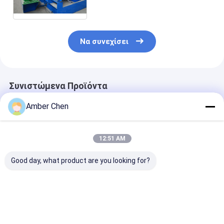
διαμορφώνει τα μηχανήματα
περασμένο CE 7.5KW
Να συνεχίσει
Συνιστώμενα Προϊόντα
Amber Chen
12:51 AM
Good day, what product are you looking for?
Για Εργαστήριο
Δημοφιλές στο
1.5-2.5mm
Αποθήκης
Μεξικό για μηχάνημα
ανοξείδωτο α
Εγκατάσταση
διαμόρφωσης ρολού
ανοξείδωτο α
οροφής βίλας KR18
πάνελ
χωρίς τρύπες 
Μηχανή
γκαραζόπορτας
τρύπες C Uni 
Καλύτερη τιμή
Καλύτερη τιμή
Καλύτερη 
διαμόρφωσης
κατοικιών 457-610
Strut Roll For