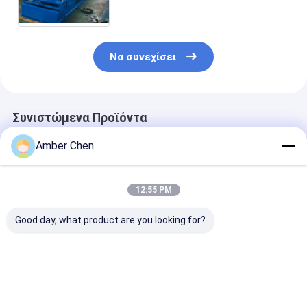
μηχανών που διαμορφώνει τη
μηχανή
Να συνεχίσει
Συνιστώμενα Προϊόντα
Amber Chen
12:55 PM
Good day, what product are you looking for?
Για Εργαστήριο
Δημοφιλές στο
1.5-2.5mm
Αποθήκης
Μεξικό για μηχάνημα
ανοξείδωτο α
Εγκατάσταση
διαμόρφωσης ρολού
ανοξείδωτο α
οροφής βίλας KR18
πάνελ
χωρίς τρύπες 
Μηχανή
γκαραζόπορτας
τρύπες C Uni 
Καλύτερη τιμή
Καλύτερη τιμή
Καλύτερη 
διαμόρφωσης
κατοικιών 457-610
Strut Roll For