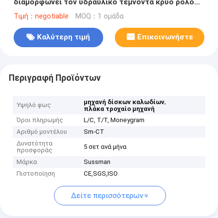
διαμορφώνει τον υδραυλικό τέμνοντα κρύο ρόλο
μηχανών που διαμορφώνει τη μηχανή
Τιμή：negotiable
MOQ：1 ομάδα
Καλύτερη τιμή
Επικοινωνήστε
Περιγραφή Προϊόντων
,
μηχανή δίσκων καλωδίων
Υψηλό φως
πλάκα τροχαίο μηχανή
Όροι πληρωμής
L/C, T/T, Moneygram
Αριθμό μοντέλου
Sm-CT
Δυνατότητα
5 σετ ανά μήνα
προσφοράς
Μάρκα
Sussman
Πιστοποίηση
CE,SGS,ISO
Δείτε περισσότερων