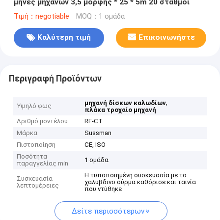
μήνες μηχανών 3,5 μορφής * 25 * 5m 20 σταθμοί
Τιμή：negotiable
MOQ：1 ομάδα
Καλύτερη τιμή
Επικοινωνήστε
Περιγραφή Προϊόντων
,
μηχανή δίσκων καλωδίων
Υψηλό φως
πλάκα τροχαίο μηχανή
Αριθμό μοντέλου
RF-CT
Μάρκα
Sussman
Πιστοποίηση
CE, ISO
Ποσότητα
1 ομάδα
παραγγελίας min
Η τυποποιημένη συσκευασία με το
Συσκευασία
χαλύβδινο σύρμα καθόρισε και ταινία
λεπτομέρειες
που ντύθηκε
Δείτε περισσότερων