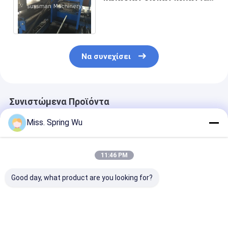
μήνες μηχανών 3,5 μορφής *
25 * 5m 20 σταθμοί
Να συνεχίσει
Συνιστώμενα Προϊόντα
Miss. Spring Wu
11:46 PM
Good day, what product are you looking for?
Για Εργαστήριο
Δημοφιλές στο
1.5-2.5mm
Αποθήκης
Μεξικό για μηχάνημα
ανοξείδωτο α
Εγκατάσταση
διαμόρφωσης ρολού
ανοξείδωτο α
οροφής βίλας KR18
πάνελ
χωρίς τρύπες 