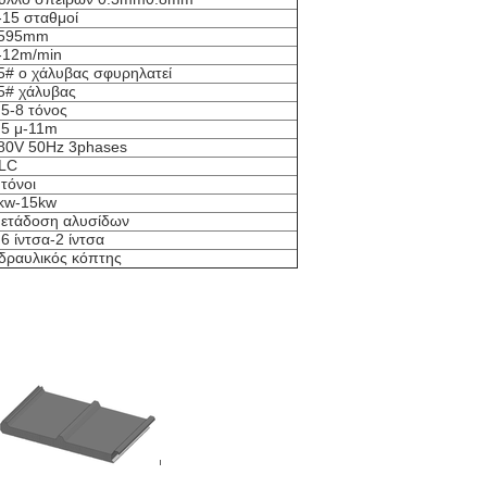
-15 σταθμοί
595mm
-12m/min
5# ο χάλυβας σφυρηλατεί
5# χάλυβας
.5-8 τόνος
.5 μ-11m
80V 50Hz 3phases
LC
 τόνοι
kw-15kw
ετάδοση αλυσίδων
,6 ίντσα-2 ίντσα
δραυλικός κόπτης