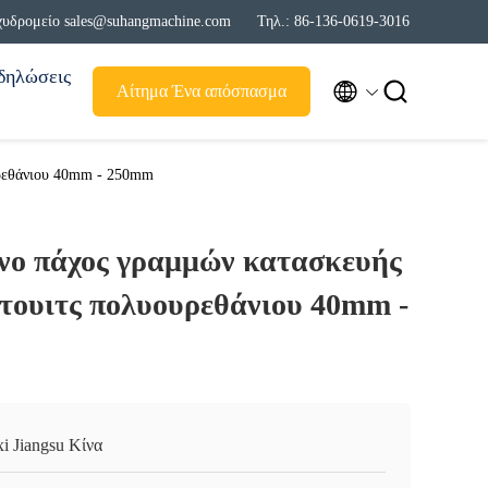
χυδρομείο sales@suhangmachine.com
Τηλ.: 86-136-0619-3016
δηλώσεις


Αίτημα Ένα απόσπασμα
υρεθάνιου 40mm - 250mm
ο πάχος γραμμών κατασκευής
ντουιτς πολυουρεθάνιου 40mm -
i Jiangsu Κίνα