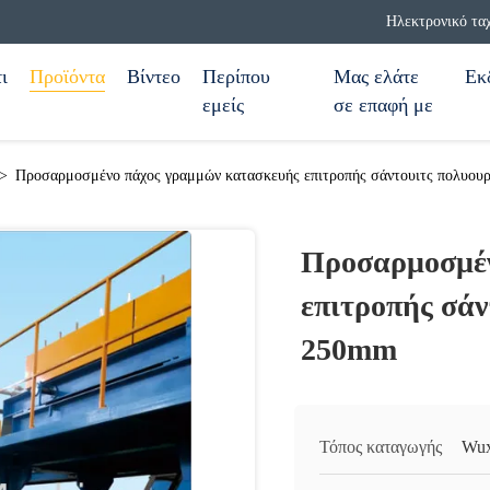
Ηλεκτρονικό τα
ι
Προϊόντα
Βίντεο
Περίπου
Μας ελάτε
Εκ
εμείς
σε επαφή με
>
Προσαρμοσμένο πάχος γραμμών κατασκευής επιτροπής σάντουιτς πολυο
Προσαρμοσμέν
επιτροπής σά
250mm
Τόπος καταγωγής
Wux