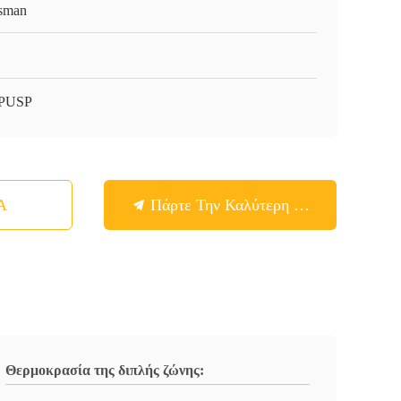
sman
-PUSP
Α
Πάρτε Την Καλύτερη Τιμή
Θερμοκρασία της διπλής ζώνης: