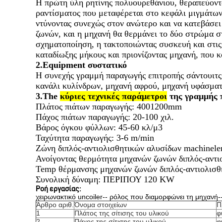
Η πρώτη ύλη ρητίνης πολυουρεθάνιου, θεραπεύοντα
ραντίσματος που μεταφέρεται στο κεφάλι μιγμάτων
ντύνοντας συνεχώς στον ανώτερο και να κατεβάσει 
ζωνών, και η μηχανή θα θερμάνει το δύο στρώμα στ
σχηματοποίηση, η τακτοποιώντας συσκευή και στις 
καταδίωξης μήκους και πριονίζοντας μηχανή, που 
2.Equipment συστατικό
Η συνεχής γραμμή παραγωγής επιτροπής σάντουιτς 
κανάλι κυλίνδρων, μηχανή αφρού, μηχανή υφάσματ
3.The
κύριες τεχνικές παράμετροι
της γραμμής 
Πλάτος πιάτων παραγωγής: 4001200mm
Πάχος πιάτων παραγωγής: 20-100 χιλ.
Βάρος όγκου φύλλων: 45-60 κλ/μ3
Ταχύτητα παραγωγής: 3-6 m/min
Ζώνη διπλός-αντιολισθητικών αλυσίδων machinele
Ανοίγοντας θερμότητα μηχανών ζωνών διπλός-αντ
Temp θέρμανσης μηχανών ζωνών διπλός-αντιολισθ
Συνολική δύναμη: ΠΕΡΙΠΟΥ 120 KW
Ροή εργασίας:
χειρωνακτικό uncoiler-- ρόλος που διαμορφώνει τη μηχανή
Άρθρο αριθ.
Όνομα στοιχείων
Π
1
Πλάτος της σίτισης του υλικού
φ
2
Πάχος της σίτισης του υλικού
φ