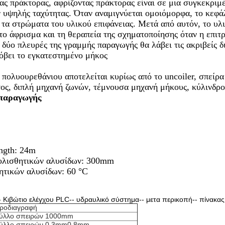
ς πράκτορας, αφρίζοντας πράκτορας είναι σε μια συγκεκριμέ
 υψηλής ταχύτητας. Όταν αναμιγνύεται ομοιόμορφα, το κεφά
τα στρώματα του υλικού επιφάνειας. Μετά από αυτόν, το υλι
ο άφρισμα και τη θεραπεία της σχηματοποίησης όταν η επιτρ
δύο πλευρές της γραμμής παραγωγής θα λάβει τις ακριβείς δ
κόβει το εγκατεστημένο μήκος
πολυουρεθάνιου αποτελείται κυρίως από το uncoiler, σπείρα
ος, διπλή μηχανή ζωνών, τέμνουσα μηχανή μήκους, κύλινδρο
παραγωγής
ngth: 24m
ιολισθητικών αλυσίδων: 300mm
ητικών αλυσίδων: 60 °C
-- Κιβώτιο ελέγχου PLC-- υδραυλικό σύστημα-- μετα περικοπή-- πίνακ
ροδιαγραφή
ύλλο σπειρών 1000mm
ύλλο σπειρών 0.3mm0.8mm