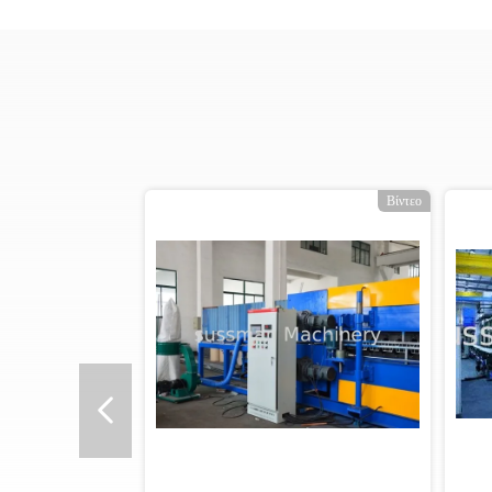
Βίντεο