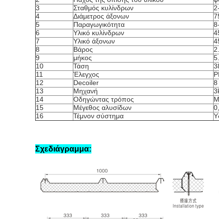
3
Σταθμός κυλίνδρων
2
4
Διάμετρος άξονων
7
5
Παραγωγικότητα
8
6
Υλικό κυλίνδρων
4
7
Υλικό άξονων
4
8
Βάρος
2
9
μήκος
5
10
Τάση
3
11
Έλεγχος
P
12
Decoiler
8
13
Μηχανή
3
14
Οδηγώντας τρόπος
Μ
15
Μέγεθος αλυσίδων
0
16
Τέμνον σύστημα
Υ
Σχεδιάγραμμα: