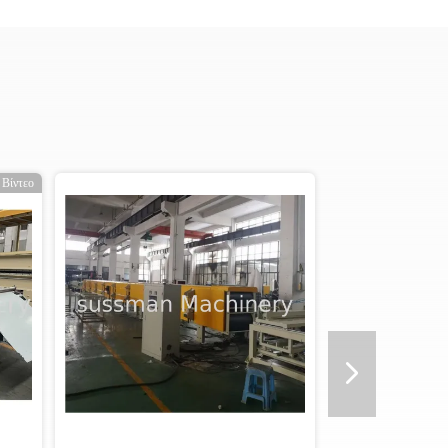
Βίντεο