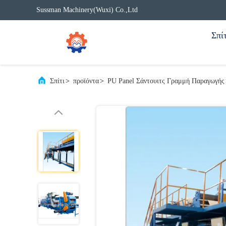
Sussman Machinery(Wuxi) Co.,Ltd
Σπίτ
Σπίτι
>
προϊόντα
>
PU Panel Σάντουιτς Γραμμή Παραγωγής