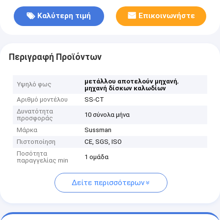
Καλύτερη τιμή
Επικοινωνήστε
Περιγραφή Προϊόντων
,
μετάλλου αποτελούν μηχανή
Υψηλό φως
μηχανή δίσκων καλωδίων
Αριθμό μοντέλου
SS-CT
Δυνατότητα
10 σύνολα μήνα
προσφοράς
Μάρκα
Sussman
Πιστοποίηση
CE, SGS, ISO
Ποσότητα
1 ομάδα
παραγγελίας min
Δείτε περισσότερων