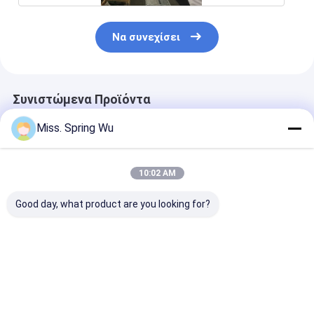
Να συνεχίσει
Συνιστώμενα Προϊόντα
Miss. Spring Wu
10:02 AM
Good day, what product are you looking for?
Για Εργαστήριο
Δημοφιλές στο
1.5-2.5mm
Αποθήκης
Μεξικό για μηχάνημα
ανοξείδωτο α
Εγκατάσταση
διαμόρφωσης ρολού
ανοξείδωτο α
οροφής βίλας KR18
πάνελ
χωρίς τρύπες 
Μηχανή
γκαραζόπορτας
τρύπες C Uni 
Καλύτερη τιμή
Καλύτερη τιμή
Καλύτερη 
διαμόρφωσης
κατοικιών 457-610
Strut Roll For
ρολών μόνιμης
mm ρυθμιζόμενο
Machine με se
ραφής Μεξικό
μέταλλο πλάτους με
μετά την κοπή