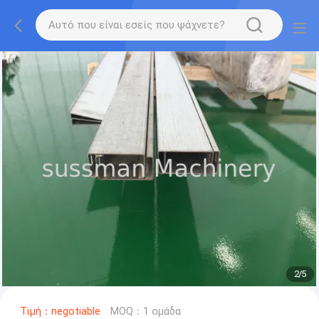
2
/
5
Τιμή：negotiable
MOQ：1 ομάδα