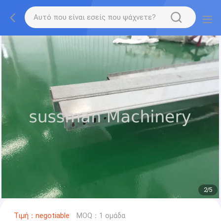
2
/
5
Τιμή：negotiable
MOQ：1 ομάδα