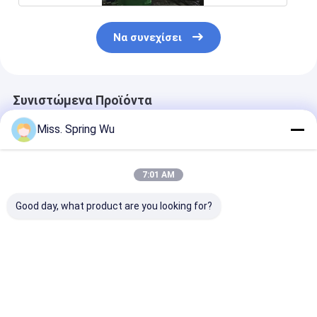
Να συνεχίσει
Συνιστώμενα Προϊόντα
Miss. Spring Wu
7:01 AM
Good day, what product are you looking for?
Για Εργαστήριο
Δημοφιλές στο
1.5-2.5mm
Αποθήκης
Μεξικό για μηχάνημα
ανοξείδωτο α
Εγκατάσταση
διαμόρφωσης ρολού
ανοξείδωτο α
οροφής βίλας KR18
πάνελ
χωρίς τρύπες 
Μηχανή
γκαραζόπορτας
τρύπες C Uni 
Καλύτερη τιμή
Καλύτερη τιμή
Καλύτερη 
διαμόρφωσης
κατοικιών 457-610
Strut Roll For
ρολών μόνιμης
mm ρυθμιζόμενο
Machine με se
ραφής Μεξικό
μέταλλο πλάτους με
μετά την κοπή