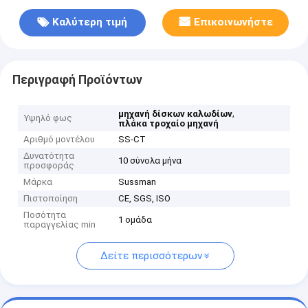
Καλύτερη τιμή
Επικοινωνήστε
Περιγραφή Προϊόντων
,
μηχανή δίσκων καλωδίων
Υψηλό φως
πλάκα τροχαίο μηχανή
Αριθμό μοντέλου
SS-CT
Δυνατότητα
10 σύνολα μήνα
προσφοράς
Μάρκα
Sussman
Πιστοποίηση
CE, SGS, ISO
Ποσότητα
1 ομάδα
παραγγελίας min
Δείτε περισσότερων