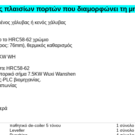
ς πλαισίων πορτών που διαμορφώνει τη μ
μένος χάλυβας ή κενός χάλυβας
νο το HRC58-62 χρώμιο
τρος: 76mm), θερμικός καθαρισμός
15KW WH
ήστε HRC58-62
εμπορικό σήμα 7.5KW Wuxi Wanshen
ς-PLC βιομηχανίας.
Ιαπωνίας
τερά
παθητικό de-coiler 5 τόνου
1 σύνολο
Leveller
1 σύνολο