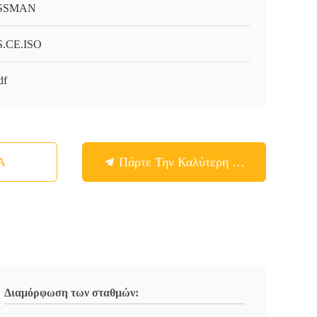
SSMAN
.CE.ISO
df
Α
Πάρτε Την Καλύτερη Τιμή
Διαμόρφωση των σταθμών: