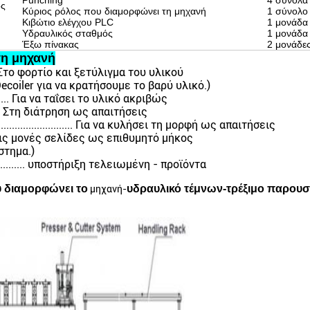
Punching
4 σύνολα
ς
Κύριος ρόλος που διαμορφώνει τη μηχανή
1 σύνολο
Κιβώτιο ελέγχου PLC
1 μονάδα
Υδραυλικός σταθμός
1 μονάδα
Έξω πίνακας
2 μονάδε
τη μηχανή
........... Στο φορτίο και ξετύλιγμα του υλικού
ecoiler για να κρατήσουμε το βαρύ υλικό.)
.......... Για να ταΐσει το υλικό ακριβώς
......... Στη διάτρηση ως απαιτήσεις
............................ Για να κυλήσει τη μορφή ως απαιτήσεις
.......... Στις μονές σελίδες ως επιθυμητό μήκος
στημα.)
.................... υποστήριξη τελειωμένη - προϊόντα
υ διαμορφώνει το
υδραυλικό τέμνων-τρέξιμο παρουσι
μηχανή-