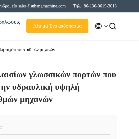
χυδρομείο sales@suhangmachine.com
Τηλ.: 86-136-0619-3016
δηλώσεις


Αίτημα Ένα απόσπασμα
ηλή ταχύτητα σταθμών μηχανών
λαισίων γλωσσικών πορτών που
την υδραυλική υψηλή
θμών μηχανών
α