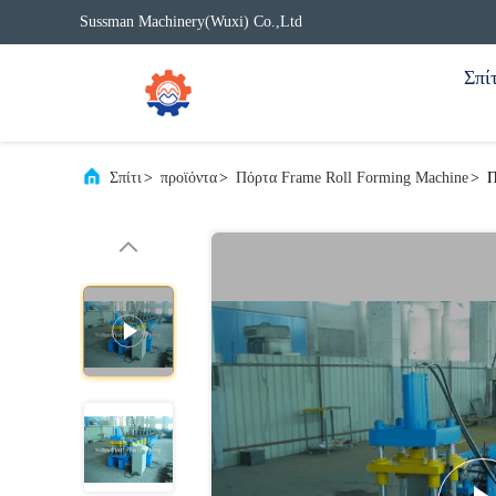
Sussman Machinery(Wuxi) Co.,Ltd
Σπίτ
Σπίτι
>
προϊόντα
>
Πόρτα Frame Roll Forming Machine
>
Π