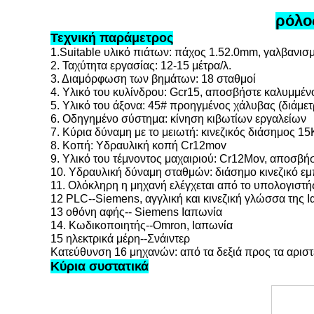
ρόλο
Τεχνική παράμετρος
1.Suitable υλικό πιάτων: πάχος 1.52.0mm, γαλβανισ
2. Ταχύτητα εργασίας: 12-15 μέτρα/λ.
3. Διαμόρφωση των βημάτων: 18 σταθμοί
4. Υλικό του κυλίνδρου: Gcr15, αποσβήστε καλυμμέ
5. Υλικό του άξονα: 45# προηγμένος χάλυβας (διάμε
6. Οδηγημένο σύστημα: κίνηση κιβωτίων εργαλείων
7. Κύρια δύναμη με το μειωτή: κινεζικός διάσημος 
8. Κοπή: Υδραυλική κοπή Cr12mov
9. Υλικό του τέμνοντος μαχαιριού: Cr12Mov, αποσβ
10. Υδραυλική δύναμη σταθμών: διάσημο κινεζικό 
11. Ολόκληρη η μηχανή ελέγχεται από το υπολογιστή
12 PLC--Siemens, αγγλική και κινεζική γλώσσα της 
13 οθόνη αφής-- Siemens Ιαπωνία
14. Κωδικοποιητής--Omron, Ιαπωνία
15 ηλεκτρικά μέρη--Σνάιντερ
Κατεύθυνση 16 μηχανών: από τα δεξιά προς τα αρισ
Κύρια συστατικά