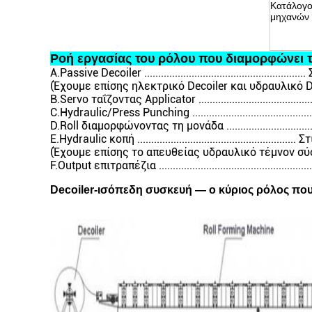
Κατάλογο
μηχανών
Ροή εργασίας του ρόλου που διαμορφώνει 
A.Passive Decoiler ...............................................
(Έχουμε επίσης ηλεκτρικό Decoiler και υδραυλικό D
B.Servo ταΐζοντας Applicator ..................................
C.Hydraulic/Press Punching ..................................
D.Roll διαμορφώνοντας τη μονάδα .............................
E.Hydraulic κοπή ...............................................
(Έχουμε επίσης το απευθείας υδραυλικό τέμνον σύ
F.Output επιτραπέζια ............................................
Decoiler-ισόπεδη συσκευή — ο κύριος ρόλος πο