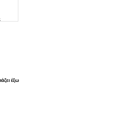
ς
άζει έξω