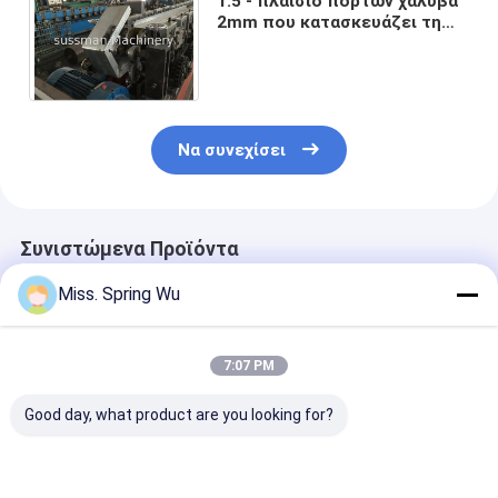
1.5 - πλαίσιο πορτών χάλυβα
2mm που κατασκευάζει τη
μηχανή 17 σταθμούς 8000mm
X 800mm X 800mm
Να συνεχίσει
Συνιστώμενα Προϊόντα
Miss. Spring Wu
7:07 PM
Good day, what product are you looking for?
OEM
Γαλβανισμένο
Αμερική Hot S
Προσαρμοσμένο
πλαίσιο πορτών
0,8-1,5mm U