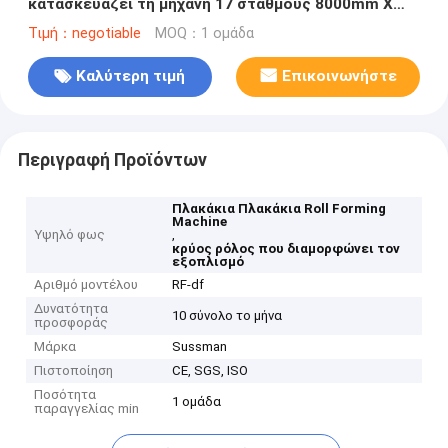
κατασκευάζει τη μηχανή 17 σταθμούς 8000mm X
800mm X 800mm
Τιμή：negotiable
MOQ：1 ομάδα
Καλύτερη τιμή
Επικοινωνήστε
Περιγραφή Προϊόντων
Πλακάκια Πλακάκια Roll Forming
Machine
Υψηλό φως
,
κρύος ρόλος που διαμορφώνει τον
εξοπλισμό
Αριθμό μοντέλου
RF-df
Δυνατότητα
10 σύνολο το μήνα
προσφοράς
Μάρκα
Sussman
Πιστοποίηση
CE, SGS, ISO
Ποσότητα
1 ομάδα
παραγγελίας min