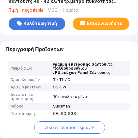
σάντουιτς 40 - 42 κλ/τετρ.μέτρο πυκνότητας
πυρήνων
Τιμή：negotiable
MOQ：1 ομάδα
Καλύτερη τιμή
Επικοινωνήστε
Περιγραφή Προϊόντων
γραμμή επιτροπής σάντουιτς
Υψηλό φως
πολυουρεθάνιου
,
PU ρούχων Panel Σάντουιτς
Όροι πληρωμής
Τ / TL / C
Αριθμό μοντέλου
SS-SW
Δυνατότητα
10 σύνολα το μήνα
προσφοράς
Μάρκα
Sussman
Πιστοποίηση
CE, ISO, SGS
Δείτε περισσότερων