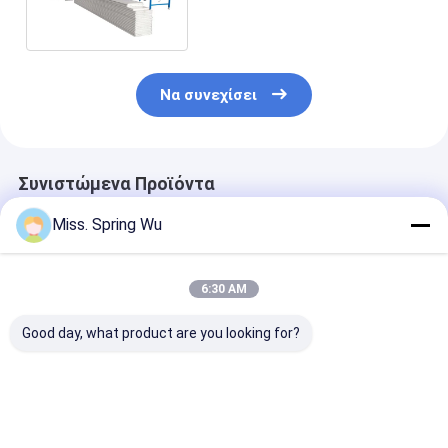
τετρ.μέτρο πυκνότητας
πυρήνων
Να συνεχίσει
Συνιστώμενα Προϊόντα
Miss. Spring Wu
6:30 AM
Good day, what product are you looking for?
0-10m/Min 0,4-
12m/min πλήρης
Διευθετήσιμο
0,7mm πάχος
διαμόρφωση 18.5Kw
εξοπλισμός
εξωτερικό πίνακα
300-800C γραμμών
μηχανών επιτ
σάντουιτς PU
επιτροπής
σάντουιτς μα
συνεχής γραμμή
σάντουιτς
βράχου ασυνε
Καλύτερη τιμή
Καλύτερη τιμή
Καλύτερη 