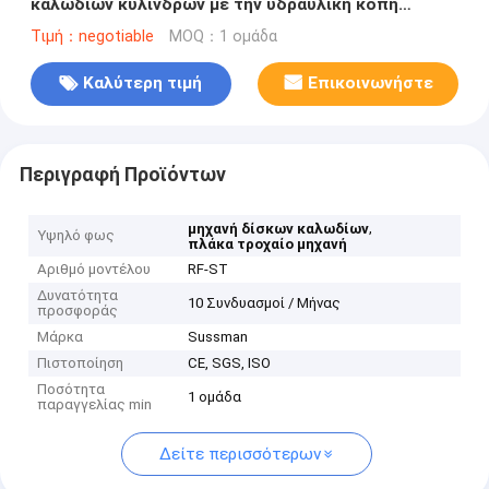
καλωδίων κυλίνδρων με την υδραυλική κοπή
Cr12mov
Τιμή：negotiable
MOQ：1 ομάδα
Καλύτερη τιμή
Επικοινωνήστε
Περιγραφή Προϊόντων
,
μηχανή δίσκων καλωδίων
Υψηλό φως
πλάκα τροχαίο μηχανή
Αριθμό μοντέλου
RF-ST
Δυνατότητα
10 Συνδυασμοί / Μήνας
προσφοράς
Μάρκα
Sussman
Πιστοποίηση
CE, SGS, ISO
Ποσότητα
1 ομάδα
παραγγελίας min
Δείτε περισσότερων