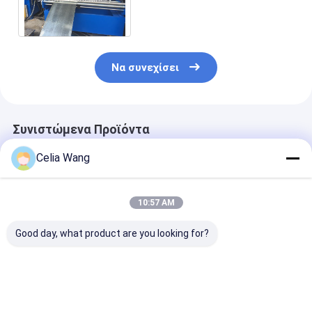
κυλίνδρων με την υδραυλική
κοπή Cr12mov
Να συνεχίσει
Συνιστώμενα Προϊόντα
Celia Wang
10:57 AM
Good day, what product are you looking for?
Για Εργαστήριο
Δημοφιλές στο
1.5-2.5mm
Αποθήκης
Μεξικό για μηχάνημα
ανοξείδωτο α
Εγκατάσταση
διαμόρφωσης ρολού
ανοξείδωτο α
οροφής βίλας KR18
πάνελ
χωρίς τρύπες 
Μηχανή
γκαραζόπορτας
τρύπες C Uni 
Καλύτερη τιμή
Καλύτερη τιμή
Καλύτερη 