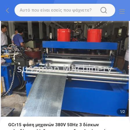
1
/
2
GCr15 φάση μηχανών 380V 50Hz 3 δίσκων