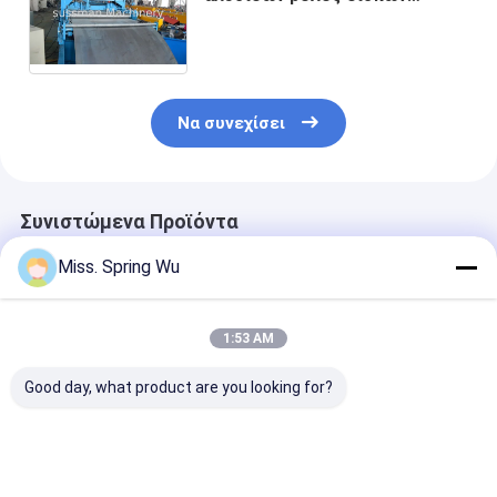
καλωδίων Drive οικονομικός
που διαμορφώνει υδραυλικό
Punching μηχανών
Να συνεχίσει
Συνιστώμενα Προϊόντα
Miss. Spring Wu
1:53 AM
Good day, what product are you looking for?
Για Εργαστήριο
Δημοφιλές στο
1.5-2.5mm
Αποθήκης
Μεξικό για μηχάνημα
ανοξείδωτο α
Εγκατάσταση
διαμόρφωσης ρολού
ανοξείδωτο α
οροφής βίλας KR18
πάνελ
χωρίς τρύπες 