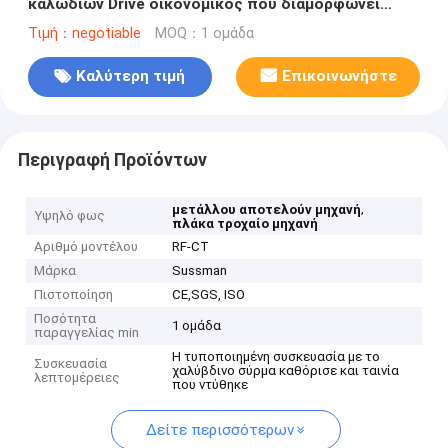
καλωδίων Drive οικονομικός που διαμορφώνει
υδραυλικό Punching μηχανών
Τιμή：negotiable
MOQ：1 ομάδα
Καλύτερη τιμή
Επικοινωνήστε
Περιγραφή Προϊόντων
,
μετάλλου αποτελούν μηχανή
Υψηλό φως
πλάκα τροχαίο μηχανή
Αριθμό μοντέλου
RF-CT
Μάρκα
Sussman
Πιστοποίηση
CE,SGS, ISO
Ποσότητα
1 ομάδα
παραγγελίας min
Η τυποποιημένη συσκευασία με το
Συσκευασία
χαλύβδινο σύρμα καθόρισε και ταινία
λεπτομέρειες
που ντύθηκε
Δείτε περισσότερων