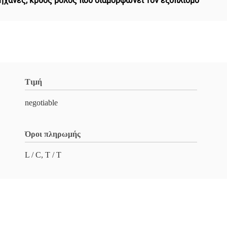
μηχανές
,
κρύος ρόλος που διαμορφώνει τον εξοπλισμό
Τιμή
negotiable
Όροι πληρωμής
L / C, T / T