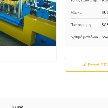
Τόπος καταγωγής
Κίν
Μάρκα
SU
Πιστοποίηση
SGS
Αριθμό μοντέλου
SS-
Επαφή ΗΠ
Υλικό: