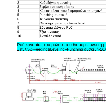
2
Καθοδήγηση Leveing
3
Σερβο συσκευή σίτισης
4
Κύριος ρόλος που διαμορφώνει τη μηχανή
5
Punching συσκευή
6
Τέμνουσα συσκευή
7
Ολοκληρωμένα προϊόντα tabel
8
Σύστημα ελέγχου PLC
9
Έξω πίνακες
10
Ανταλλακτικά
Ροή εργασίας του ρόλου που διαμορφώνει τη 
Ξετυλίγω-Feeding&Leveling--Punching συσκευή-Συ