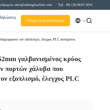
χυδρομείο sales@suhangmachine.com
Τηλ.: 86-136-0619-3016
δηλώσεις


Αίτημα Ένα απόσπασμα
διαμορφώνει τον εξοπλισμό, έλεγχος PLC αυτόματος
.52mm γαλβανισμένος κρύος
ων πορτών χάλυβα που
ον εξοπλισμό, έλεγχος PLC