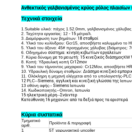
Ανθεκτικός γαλβανισμένος κρύος ρόλος πλαισίων 
Τεχνικά στοιχεία
1.Suitable υλικό: πάχος 1.52.0mm, γαλβανισμένος χάλυβα
2. Ταχύτητα εργασίας: 12
- 15
μέτρα/λ.
3. Διαμόρφωση των βημάτων:
18 σταθμοί
4. Υλικό του κυλίνδρου: Gcr15, αποσβήστε καλυμμένο το 
5. Υλικό του άξονα: 45# προηγμένος χάλυβας (διάμετρος: 
6. Οδηγημένο
σύστημα
:
κίνηση κιβωτίων εργαλείων
7. Κύρια δύναμη
με το μειωτή
:
15 κινεζικός διάσημος
KW
8. Κοπή: Υδραυλική κοπή
Cr12mov
9. Υλικό του τέμνοντος μαχαιριού: Cr12Mov, αποσβήστε H
10. Υδραυλική δύναμη σταθμών:
Διάσημο κινεζικό εμπορικ
11. Ολόκληρη η μηχανή ελέγχεται από το υπολογιστής-PLC 
12
PLC--
Siemens
,
αγγλική και κινεζική γλώσσα της
Ιαπων
13 οθόνη αφής--
Siemens
Ιαπωνία
14. Κωδικοποιητής--Omron, Ιαπωνία
15 ηλεκτρικά μέρη
--
Σνάιντερ
Κατεύθυνση 16 μηχανών: από τα δεξιά προς τα αριστερά
Κύρια συστατικά
Τμηματικό
Προϊόντα & περιγραφή
αριθ.
1
5T χειρωνακτικό uncoiler