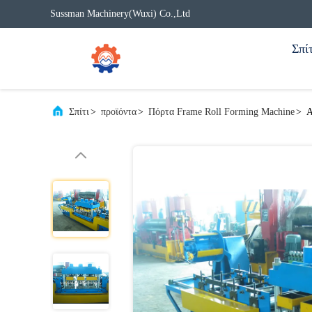
Sussman Machinery(Wuxi) Co.,Ltd
Σπίτ
Σπίτι
>
προϊόντα
>
Πόρτα Frame Roll Forming Machine
>
Α