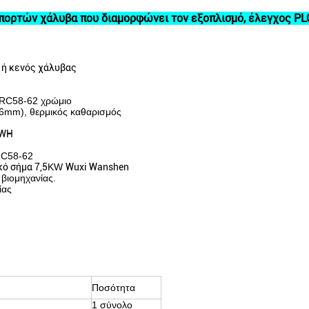
πορτών χάλυβα που διαμορφώνει τον εξοπλισμό, έλεγχος PL
ς
ή κενός χάλυβας
HRC58-62 χρώμιο
76mm), θερμικός καθαρισμός
WH
RC58-62
ό σήμα 7,5
KW
Wuxi Wanshen
βιομηχανίας.
ίας
Ποσότητα
1 σύνολο