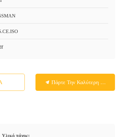
α
SSMAN
.CE.ISO
df
Α
Πάρτε Την Καλύτερη Τιμή
Υλικό πάχος: