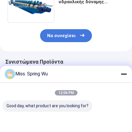
υδραυλικής δύναμης
σταθμών 7.5Kw που
διαμορφώνει τις μηχανές 12
- 15 μ/λ.
Να συνεχίσει
Συνιστώμενα Προϊόντα
Miss. Spring Wu
12:06 PM
Good day, what product are you looking for?
OEM
Γαλβανισμένο
Αμερική Hot S
Προσαρμοσμένο
πλαίσιο πορτών
0,8-1,5mm U
πιστοποιητικό ISO
σιδήρου χάλυβα που
Channel Πλαίσ