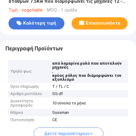
σταθμών 7.5Kw που διαμορφώνει τις μηχανές 12 -
15 μ/λ.
Τιμή：negotiable
MOQ：1 ομάδα
Καλύτερη τιμή
Επικοινωνήστε
Περιγραφή Προϊόντων
από λαμαρίνα ρολό που αποτελούν
μηχανές
Υψηλό φως
,
κρύος ρόλος που διαμορφώνει τον
εξοπλισμό
Όροι πληρωμής
Τ / TL / C
Αριθμό μοντέλου
SS-df
Δυνατότητα
10 σύνολα το μήνα
προσφοράς
Μάρκα
Sussman
Πιστοποίηση
CE
Δείτε περισσότερων