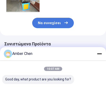
καλωδίων που διαμορφώνει τη
μηχανή/την προηγούμενη
μηχανή ρόλων
Να συνεχίσει
Συνιστώμενα Προϊόντα
Amber Chen
10:07 AM
Good day, what product are you looking for?
Για Εργαστήριο
Δημοφιλές στο
1.5-2.5mm
Αποθήκης
Μεξικό για μηχάνημα
ανοξείδωτο α
Εγκατάσταση
διαμόρφωσης ρολού
ανοξείδωτο α
οροφής βίλας KR18
πάνελ
χωρίς τρύπες 
Μηχανή
γκαραζόπορτας
τρύπες C Uni 
Καλύτερη τιμή
Καλύτερη τιμή
Καλύτερη 