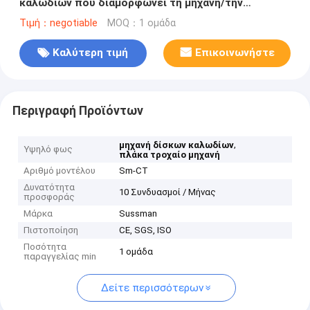
καλωδίων που διαμορφώνει τη μηχανή/την
προηγούμενη μηχανή ρόλων
Τιμή：negotiable
MOQ：1 ομάδα
Καλύτερη τιμή
Επικοινωνήστε
Περιγραφή Προϊόντων
,
μηχανή δίσκων καλωδίων
Υψηλό φως
πλάκα τροχαίο μηχανή
Αριθμό μοντέλου
Sm-CT
Δυνατότητα
10 Συνδυασμοί / Μήνας
προσφοράς
Μάρκα
Sussman
Πιστοποίηση
CE, SGS, ISO
Ποσότητα
1 ομάδα
παραγγελίας min
Δείτε περισσότερων