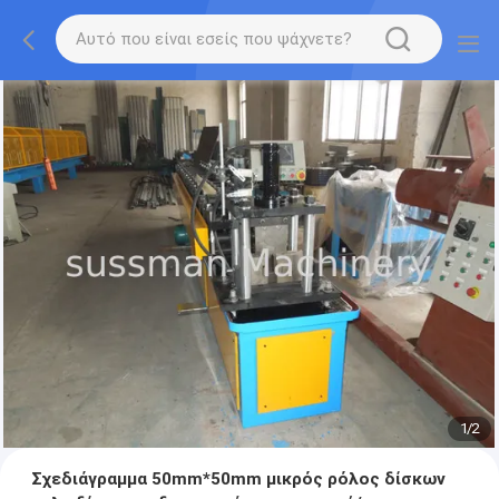
1
/
2
Σχεδιάγραμμα 50mm*50mm μικρός ρόλος δίσκων