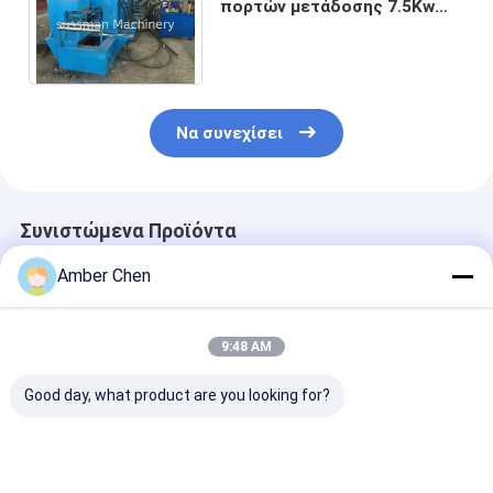
πορτών μετάδοσης 7.5Kw
αλυσίδων που διαμορφώνει
τη μηχανή 380V 50HZ
Να συνεχίσει
Συνιστώμενα Προϊόντα
Amber Chen
9:48 AM
Good day, what product are you looking for?
OEM
Γαλβανισμένο
Αμερική Hot S
Προσαρμοσμένο
πλαίσιο πορτών
0,8-1,5mm U
πιστοποιητικό ISO
σιδήρου χάλυβα που
Channel Πλαίσ