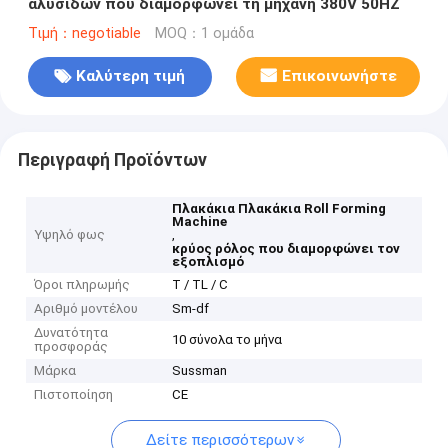
αλυσίδων που διαμορφώνει τη μηχανή 380V 50HZ
Τιμή：negotiable
MOQ：1 ομάδα
Καλύτερη τιμή
Επικοινωνήστε
Περιγραφή Προϊόντων
Πλακάκια Πλακάκια Roll Forming
Machine
Υψηλό φως
,
κρύος ρόλος που διαμορφώνει τον
εξοπλισμό
Όροι πληρωμής
Τ / TL / C
Αριθμό μοντέλου
Sm-df
Δυνατότητα
10 σύνολα το μήνα
προσφοράς
Μάρκα
Sussman
Πιστοποίηση
CE
Δείτε περισσότερων