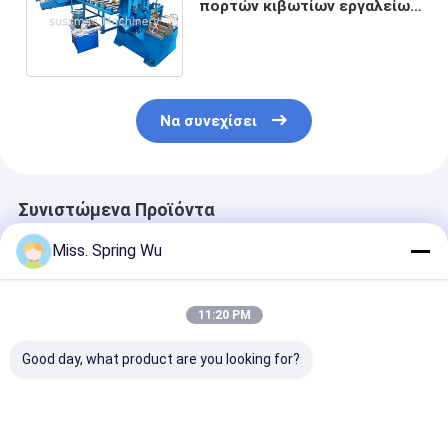
πορτών κιβωτίων εργαλείων
που διαμορφώνει τη μηχανή
με δύο πίνακες παραγωγής
Να συνεχίσει
Συνιστώμενα Προϊόντα
Miss. Spring Wu
11:20 PM
Good day, what product are you looking for?
OEM
Γαλβανισμένο
Αμερική Hot S
Προσαρμοσμένο
πλαίσιο πορτών
0,8-1,5mm U
πιστοποιητικό ISO
σιδήρου χάλυβα που
Channel Πλαίσ