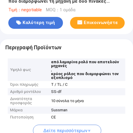
που διαμορφώνει τη μηχανή με δύο πίνακες
παραγωγής
Τιμή：negotiable
MOQ：1 ομάδα
Καλύτερη τιμή
Επικοινωνήστε
Περιγραφή Προϊόντων
από λαμαρίνα ρολό που αποτελούν
μηχανές
Υψηλό φως
,
κρύος ρόλος που διαμορφώνει τον
εξοπλισμό
Όροι πληρωμής
Τ / TL / C
Αριθμό μοντέλου
SS-df
Δυνατότητα
10 σύνολα το μήνα
προσφοράς
Μάρκα
Sussman
Πιστοποίηση
CE
Δείτε περισσότερων