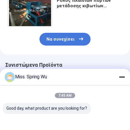
Ρόλος πλαισίων πορτών
μετάδοσης κιβωτίων
ταχυτήτων που διαμορφώνει
τη υψηλή ταχύτητα μηχανών
Να συνεχίσει
Συνιστώμενα Προϊόντα
Miss. Spring Wu
7:45 AM
Good day, what product are you looking for?
OEM
Γαλβανισμένο
Αμερική Hot S
Προσαρμοσμένο
πλαίσιο πορτών
0,8-1,5mm U