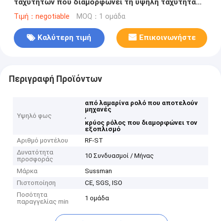
ταχυτήτων που διαμορφώνει τη υψηλή ταχύτητα
μηχανών
Τιμή：negotiable
MOQ：1 ομάδα
Καλύτερη τιμή
Επικοινωνήστε
Περιγραφή Προϊόντων
από λαμαρίνα ρολό που αποτελούν
μηχανές
Υψηλό φως
,
κρύος ρόλος που διαμορφώνει τον
εξοπλισμό
Αριθμό μοντέλου
RF-ST
Δυνατότητα
10 Συνδυασμοί / Μήνας
προσφοράς
Μάρκα
Sussman
Πιστοποίηση
CE, SGS, ISO
Ποσότητα
1 ομάδα
παραγγελίας min