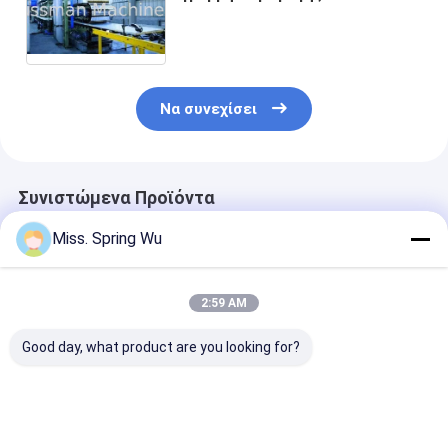
επιτροπής σάντουιτς
Να συνεχίσει
Συνιστώμενα Προϊόντα
Miss. Spring Wu
2:59 AM
Good day, what product are you looking for?
0-10m/Min 0,4-
12m/min πλήρης
Διευθετήσιμο
0,7mm πάχος
διαμόρφωση 18.5Kw
εξοπλισμός
εξωτερικό πίνακα
300-800C γραμμών
μηχανών επιτ
σάντουιτς PU
επιτροπής
σάντουιτς μα