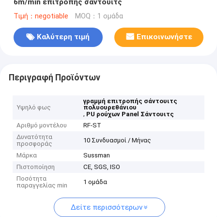
6m/min επιτροπής σάντουιτς
Τιμή：negotiable
MOQ：1 ομάδα
Καλύτερη τιμή
Επικοινωνήστε
Περιγραφή Προϊόντων
γραμμή επιτροπής σάντουιτς
Υψηλό φως
πολυουρεθάνιου
,
PU ρούχων Panel Σάντουιτς
Αριθμό μοντέλου
RF-ST
Δυνατότητα
10 Συνδυασμοί / Μήνας
προσφοράς
Μάρκα
Sussman
Πιστοποίηση
CE, SGS, ISO
Ποσότητα
1 ομάδα
παραγγελίας min
Δείτε περισσότερων