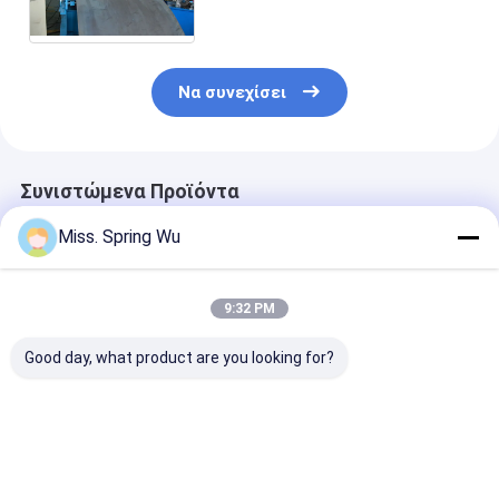
κυλά τη μηχανή 600mm
μορφής πλάτος
Να συνεχίσει
Συνιστώμενα Προϊόντα
Miss. Spring Wu
9:32 PM
Good day, what product are you looking for?
Για Εργαστήριο
Δημοφιλές στο
1.5-2.5mm
Αποθήκης
Μεξικό για μηχάνημα
ανοξείδωτο α
Εγκατάσταση
διαμόρφωσης ρολού
ανοξείδωτο α
οροφής βίλας KR18
πάνελ
χωρίς τρύπες 
Μηχανή
γκαραζόπορτας
τρύπες C Uni 
Καλύτερη τιμή
Καλύτερη τιμή
Καλύτερη 
διαμόρφωσης
κατοικιών 457-610
Strut Roll For