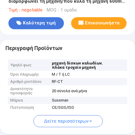
διαμορφώνει τη μηχανή/που κυλά τη μηχανή 600mm
μορφής πλάτος
Τιμή：negotiable
MOQ：1 ομάδα
Καλύτερη τιμή
Επικοινωνήστε
Περιγραφή Προϊόντων
,
μηχανή δίσκων καλωδίων
Υψηλό φως
πλάκα τροχαίο μηχανή
Όροι πληρωμής
Μ / Τ ή LC
Αριθμό μοντέλου
RF-CT
Δυνατότητα
20 σύνολα ανά μήνα
προσφοράς
Μάρκα
Sussman
Πιστοποίηση
CE/SGS/ISO
Δείτε περισσότερων