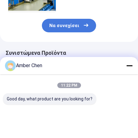
τη μηχανή με τον έλεγχο PLC
Να συνεχίσει
Συνιστώμενα Προϊόντα
Amber Chen
11:22 PM
Good day, what product are you looking for?
Για Εργαστήριο
Δημοφιλές στο
1.5-2.5mm
Αποθήκης
Μεξικό για μηχάνημα
ανοξείδωτο α
Εγκατάσταση
διαμόρφωσης ρολού
ανοξείδωτο α
οροφής βίλας KR18
πάνελ
χωρίς τρύπες 
Μηχανή
γκαραζόπορτας
τρύπες C Uni 
Καλύτερη τιμή
Καλύτερη τιμή
Καλύτερη 
διαμόρφωσης
κατοικιών 457-610
Strut Roll For