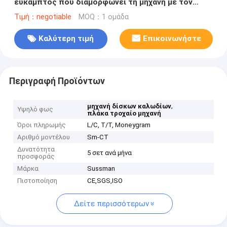
εύκαμπτος που διαμορφώνει τη μηχανή με τον
έλεγχο PLC
Τιμή：negotiable
MOQ：1 ομάδα
Καλύτερη τιμή
Επικοινωνήστε
Περιγραφή Προϊόντων
,
μηχανή δίσκων καλωδίων
Υψηλό φως
πλάκα τροχαίο μηχανή
Όροι πληρωμής
L/C, T/T, Moneygram
Αριθμό μοντέλου
Sm-CT
Δυνατότητα
5 σετ ανά μήνα
προσφοράς
Μάρκα
Sussman
Πιστοποίηση
CE,SGS,ISO
Δείτε περισσότερων