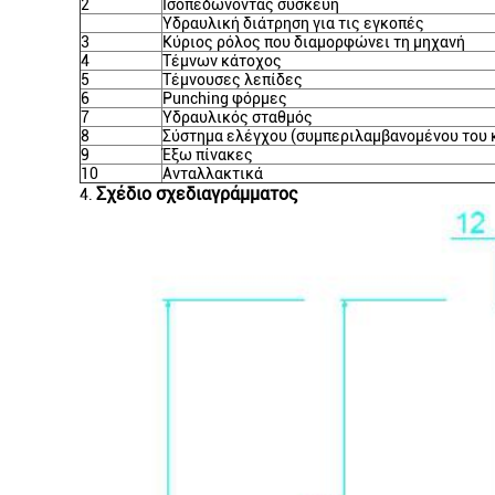
2
Ισοπεδώνοντας συσκευή
Υδραυλική διάτρηση για τις εγκοπές
3
Κύριος ρόλος που διαμορφώνει τη μηχανή
4
Τέμνων κάτοχος
5
Τέμνουσες λεπίδες
6
Punching φόρμες
7
Υδραυλικός σταθμός
8
Σύστημα ελέγχου (συμπεριλαμβανομένου του 
9
Έξω πίνακες
10
Ανταλλακτικά
Σχέδιο σχεδιαγράμματος
4.