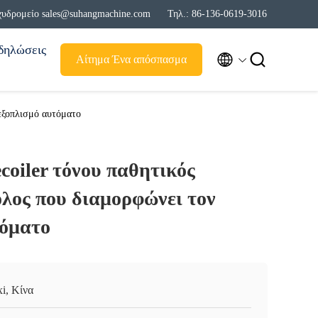
χυδρομείο sales@suhangmachine.com
Τηλ.: 86-136-0619-3016
δηλώσεις


Αίτημα Ένα απόσπασμα
 εξοπλισμό αυτόματο
coiler τόνου παθητικός
λος που διαμορφώνει τον
τόματο
i, Κίνα