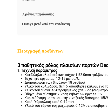
Χρόνος παράδοσης
60days μετά από την κατάθεση
Περιγραφή προϊόντων
3 παθητικός ρόλος πλαισίων πορτών Dec
Τεχνική παράμετρος
1.
Κατάλληλο υλικό πιάτων: πάχος 1.52.0mm, γαλβανισ
Ταχύτητα εργασίας: 12-15 μέτρα/λ.
Διαμόρφωση των βημάτων: 18 σταθμοί
Υλικό του κυλίνδρου: Gcr15, αποσβήστε καλυμμένο 
Υλικό του άξονα: 45# προηγμένος χάλυβας (διάμετρ
Οδηγημένο σύστημα: κίνηση κιβωτίων εργαλείων
Κύρια δύναμη με το μειωτή: κινεζικός διάσημος 15
Κοπή: Υδραυλική κοπή Cr12mov
Υλικό του τέμνοντος μαχαιριού: Cr12Mov, αποσβήστ