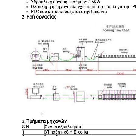
Υδραυλική δύναμη σταθμών: 7.5KW
Ολόκληρη η μηχανή ελέγχεται από το υπολογιστής-P
PLC που κατασκευάζεται στην Ιαπωνία
Ροή εργασίας
2.
Τμήματα μηχανών
3.
S.N
Όνομα εξοπλισμού
1
3T παθητικό Η.Ε-coiler