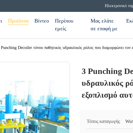
Ηλεκτρονικό τα
ι
Προϊόντα
Βίντεο
Περίπου
Μας ελάτε
Εκ
εμείς
σε επαφή με
 Punching Decoiler τόνου παθητικός υδραυλικός ρόλος που διαμορφώνει τον
3 Punching De
υδραυλικός ρό
εξοπλισμό αυ
Τόπος καταγωγής
Wux