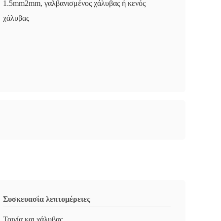
1.5mm2mm, γαλβανισμένος χάλυβας ή κενός
χάλυβας
Συσκευασία λεπτομέρειες
Ταινία και χάλυβας