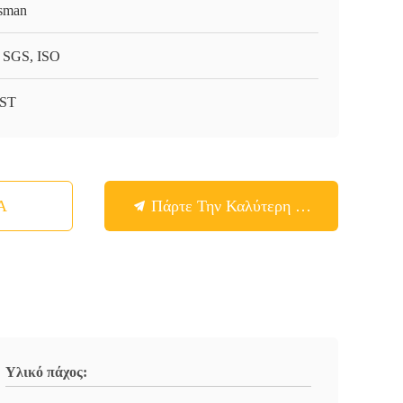
sman
 SGS, ISO
-ST
Α
Πάρτε Την Καλύτερη Τιμή
Υλικό πάχος: