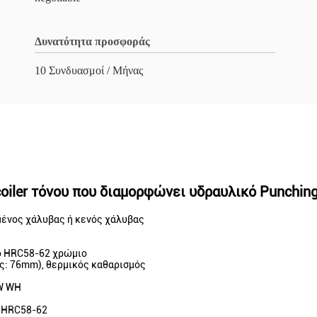
Δυνατότητα προσφοράς
10 Συνδυασμοί / Μήνας
oiler τόνου που διαμορφώνει υδραυλικό Punchin
μένος χάλυβας ή κενός χάλυβας
το HRC58-62 χρώμιο
ος: 76mm), θερμικός καθαρισμός
KW WH
ε HRC58-62