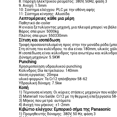
8.
Παροχή ηλεκτρικού ρεύματος: 380V, 50Hz, φάση 3
9.
Ανοχή: 1.5mm
10: Σύστημα ελέγχου: PLC με την οθόνη αφής
11: Σύστημα κίνησης: Αλυσίδα
Λεπτομέρειες κάθε μια μέρη
Παθητικό de-coiler
Η ενιαία ξετυλίγοντας μηχανή, μια πλευρά μπορεί να βάλε
Βάρος σπειρών: 5000kg
Πλάτος σπειρών: 550330mm
Σίτιση και ισοπέδωση
Τροφή προσανατολισμένη προς στην την μονάδα ρόδα (μπορε
Στη σίτιση του κυλίνδρου, το dia είναι 180mm, υλικός χ
Η ισοπέδωση είναι κύλινδρος τρία ανωτέρω και κύλινδρ
Δύναμη μηχανών: 5.5KW
Punching
Χρησιμοποίηση υδραυλικού punching
Κύλινδρος Dia πετρελαίου: 140mm
πίεση εργασίας: 20mpa
υλικό φορμών: Τα Cr12 ηπόσβησαν 58-62
Υδραυλική δύναμη: 7.5kw
Κοπή
1)
Τέμνουσα κίνηση: Οι κύριες στάσεις μηχανών που κόβον
2)
Materiall του balde: Cr12 με τη θερμική επεξεργασία 58
3)
Μήκος που μετρά: αυτόματα
4)
Ανοχή του μήκους: ±1-2mm
Κιβώτιο ελέγχου: Εμπορικό σήμα της Panasonic
1)
Προμηθευτής δύναμης: 380V, 50 Hz, φάση 3