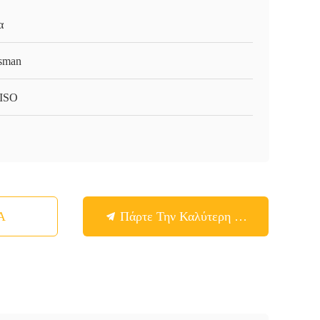
α
sman
ISO
Α
Πάρτε Την Καλύτερη Τιμή