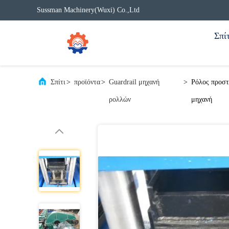
Sussman Machinery(Wuxi) Co.,Ltd
Σπίτ
Σπίτι
>
προϊόντα
>
Guardrail μηχανή
>
Ρόλος προστ
ρολλών
μηχανή