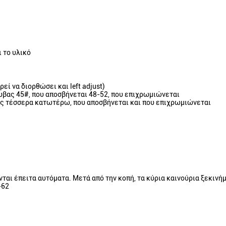
ι το υλικό
ί να διορθώσει και left adjust)
άλυβας 45#, που αποσβήνεται 48-52, που επιχρωμιώνεται
ος τέσσερα κατωτέρω, που αποσβήνεται και που επιχρωμιώνεται
ται έπειτα αυτόματα. Μετά από την κοπή, τα κύρια καινούρια ξεκιν
-62