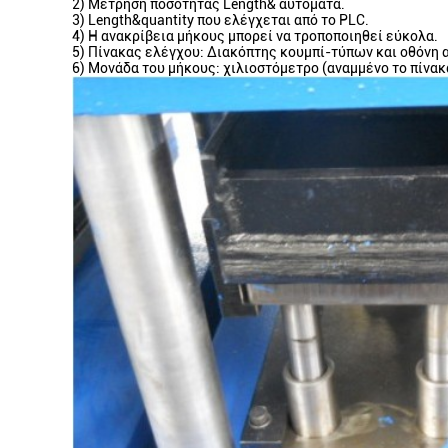
2)
Μέτρηση ποσότητας Length& αυτόματα.
3)
Length&quantity που ελέγχεται από το PLC.
4)
Η ανακρίβεια μήκους μπορεί να τροποποιηθεί εύκολα.
5)
Πίνακας ελέγχου: Διακόπτης κουμπί-τύπων και οθόνη 
6)
Μονάδα του μήκους: χιλιοστόμετρο (αναμμένο το πίνακ