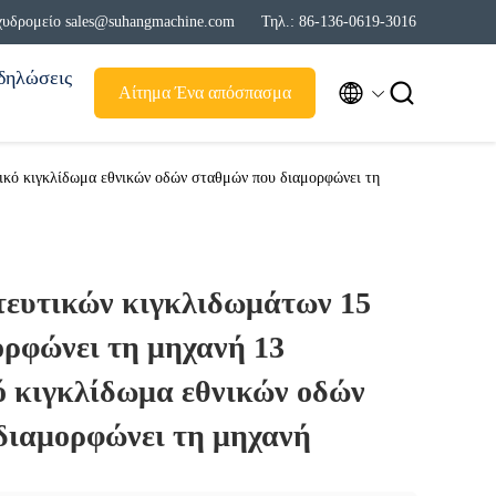
χυδρομείο sales@suhangmachine.com
Τηλ.: 86-136-0619-3016
δηλώσεις


Αίτημα Ένα απόσπασμα
ικό κιγκλίδωμα εθνικών οδών σταθμών που διαμορφώνει τη
τευτικών κιγκλιδωμάτων 15
ρφώνει τη μηχανή 13
ό κιγκλίδωμα εθνικών οδών
διαμορφώνει τη μηχανή