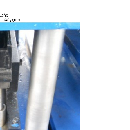
αφής
α ελέγχου)