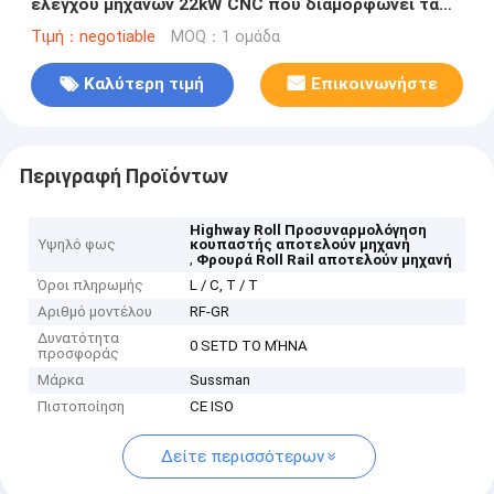
ελέγχου μηχανών 22kW CNC που διαμορφώνει τα
μηχανήματα
Τιμή：negotiable
MOQ：1 ομάδα
Καλύτερη τιμή
Επικοινωνήστε
Περιγραφή Προϊόντων
Highway Roll Προσυναρμολόγηση
Υψηλό φως
κουπαστής αποτελούν μηχανή
,
Φρουρά Roll Rail αποτελούν μηχανή
Όροι πληρωμής
L / C, T / T
Αριθμό μοντέλου
RF-GR
Δυνατότητα
0 SETD ΤΟ ΜΉΝΑ
προσφοράς
Μάρκα
Sussman
Πιστοποίηση
CE ISO
Δείτε περισσότερων