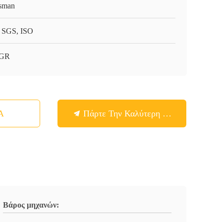
sman
 SGS, ISO
-GR
Α
Πάρτε Την Καλύτερη Τιμή
Βάρος μηχανών: