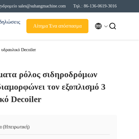
χυδρομείο sales@suhangmachine.com
Τηλ.: 86-136-0619-3016
δηλώσεις


Αίτημα Ένα απόσπασμα
 υδραυλικό Decoiler
ματα ρόλος σιδηροδρόμων
ιαμορφώνει τον εξοπλισμό 3
κό Decoiler
α (Ηπειρωτική)