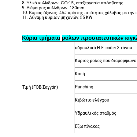
8.
Υλικό κυλίνδρων: GCr15, επεξεργασία απόσβεσης
9.
Διάμετρος κυλίνδρων: 180mm
10.
Κύριος άξονας: 45# αρίστης ποιότητας χάλυβας με την
11.
Δύναμη κύριων μηχανών: 55 KW
Κύρια τμήματα
ρόλων προστατευτικών κιγ
υδραυλικό Η.Ε-coiler 3 τόνου
Κύριος ρόλος που διαμορφώνει
Κοπή
Punching
Τιμή (FOB Σαγγάη)
Κιβώτιο ελέγχου
Υδραυλικός σταθμός
Έξω πίνακας