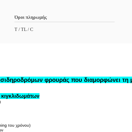
Όροι πληρωμής
Τ / TL / C
 σιδηροδρόμων φρουράς που διαμορφώνει τη 
 κιγκλιδωμάτων
)
hing του χρόνου)
ών