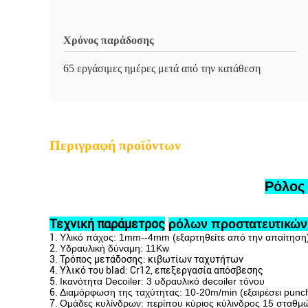
Χρόνος παράδοσης
65 εργάσιμες ημέρες μετά από την κατάθεση
Περιγραφή προϊόντων
Ρόλος
Τεχνική παράμετρος
ρόλων προστατευτικών
1.
Υλικό πάχος: 1mm--4mm (εξαρτηθείτε από την απαίτηση
2.
Υδραυλική δύναμη: 11Kw
3.
Τρόπος μετάδοσης: κιβωτίων ταχυτήτων
4.
Υλικό του blad: Cr12, επεξεργασία απόσβεσης
5.
Ικανότητα Decoiler: 3 υδραυλικό decoiler τόνου
6.
Διαμόρφωση της ταχύτητας: 10-20m/min (εξαιρέσει punc
7.
Ομάδες κυλίνδρων: περίπου κύριος κύλινδρος 15 σταθμ