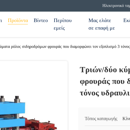
Ηλεκτρονικό τα
ι
Προϊόντα
Βίντεο
Περίπου
Μας ελάτε
Εκ
εμείς
σε επαφή με
ύματα ρόλος σιδηροδρόμων φρουράς που διαμορφώνει τον εξοπλισμό 3 τόνος
Τριών/δύο κύ
φρουράς που δ
τόνος υδραυλι
Τόπος καταγωγής
Κίν