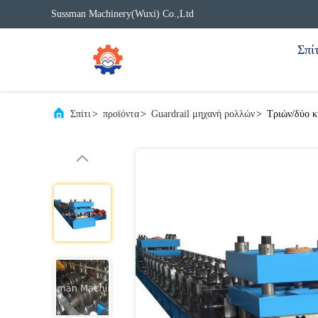
Sussman Machinery(Wuxi) Co.,Ltd
Σπίτ
Σπίτι
>
προϊόντα
>
Guardrail μηχανή ρολλών
>
Τριών/δύο κ