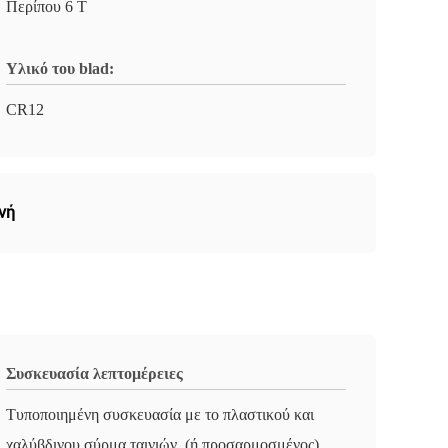
Περίπου 6 Τ
Υλικό του blad:
CR12
νή
Συσκευασία λεπτομέρειες
Τυποποιημένη συσκευασία με το πλαστικού και
χαλύβδινου σύρμα ταινιών. (ή προσαρμοσμένος)