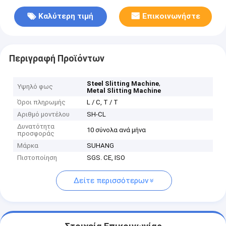
Καλύτερη τιμή
Επικοινωνήστε
Περιγραφή Προϊόντων
,
Steel Slitting Machine
Υψηλό φως
Metal Slitting Machine
Όροι πληρωμής
L / C, T / T
Αριθμό μοντέλου
SH-CL
Δυνατότητα
10 σύνολα ανά μήνα
προσφοράς
Μάρκα
SUHANG
Πιστοποίηση
SGS. CE, ISO
Δείτε περισσότερων