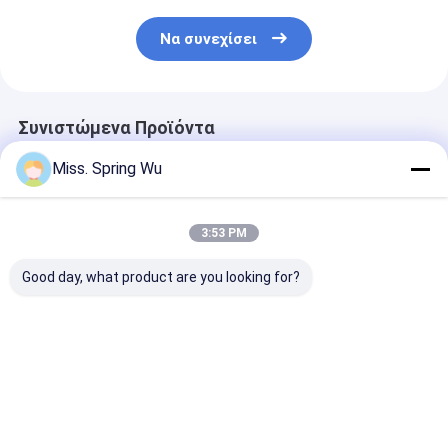
Να συνεχίσει
Συνιστώμενα Προϊόντα
Miss. Spring Wu
3:53 PM
Good day, what product are you looking for?
0.2-2.0mm πάχος
Χάλυβας χρώματος
Αυτόματο έλε
Ζυγισμένο χάλυβα
υψηλής ταχύτητας
PLC 0,8mm
κόψιμο σε μήκος και
που διπλώνει
Ζυγισμένο ατ
σχισμή μηχανή
σκίζοντας το
Coil Machine
πλάτος μέτρων
Τρίψιμο κόψι
Καλύτερη τιμή
Καλύτερη τιμή
Καλύτερη 
πολύ 1842mm
μήκος γραμμή
μηχανών 11.5KW 6