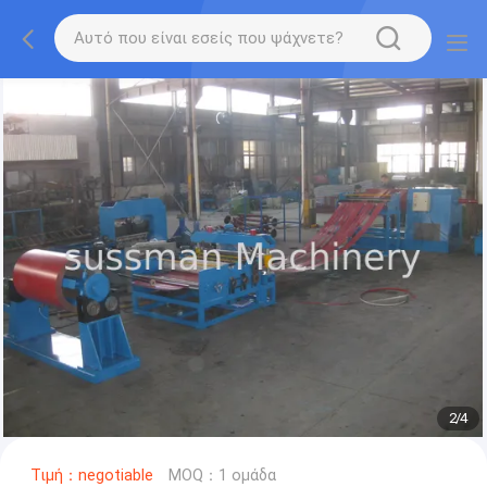
3
/
4
Τιμή：negotiable
MOQ：1 ομάδα