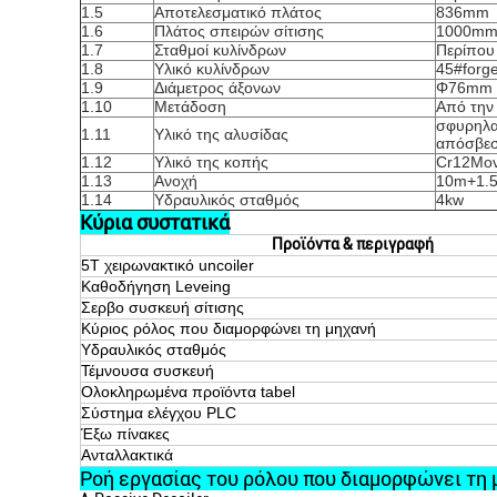
1.5
Αποτελεσματικό πλάτος
836mm
1.6
Πλάτος σπειρών σίτισης
1000m
1.7
Σταθμοί κυλίνδρων
Περίπου
1.8
Υλικό κυλίνδρων
45#forge
1.9
Διάμετρος άξονων
Φ76mm
1.10
Μετάδοση
Από την 
σφυρηλα
1.11
Υλικό της αλυσίδας
απόσβεσ
1.12
Υλικό της κοπής
Cr12Mov
1.13
Ανοχή
10m+1.
1.14
Υδραυλικός σταθμός
4kw
Κύρια συστατικά
Προϊόντα & περιγραφή
5T χειρωνακτικό uncoiler
Καθοδήγηση Leveing
Σερβο συσκευή σίτισης
Κύριος ρόλος που διαμορφώνει τη μηχανή
Υδραυλικός σταθμός
Τέμνουσα συσκευή
Ολοκληρωμένα προϊόντα tabel
Σύστημα ελέγχου PLC
Έξω πίνακες
Ανταλλακτικά
Ροή εργασίας του ρόλου που διαμορφώνει τη