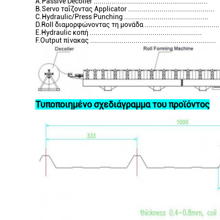
A.Passive Decoiler ..........................................................
B.Servo ταΐζοντας Applicator ............................................
C.Hydraulic/Press Punching ...........................................
D.Roll διαμορφώνοντας τη μονάδα ..........................................
E.Hydraulic κοπή .........................................................
F.Output πίνακας ................................................................
Τυποποιημένο σχεδιάγραμμα του προϊόντος