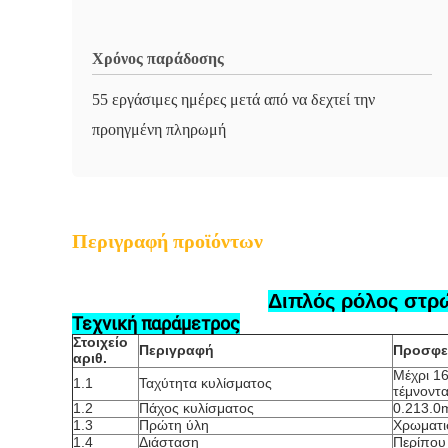
Χρόνος παράδοσης
55 εργάσιμες ημέρες μετά από να δεχτεί την
προηγμένη πληρωμή
Περιγραφή προϊόντων
Διπλός ρόλος στρ
Τεχνική παράμετρος
Στοιχείο
Περιγραφή
Προσφε
αριθ.
Μέχρι 16
1.1
Ταχύτητα κυλίσματος
τέμνοντα
1.2
Πάχος κυλίσματος
0.213.
1.3
Πρώτη ύλη
Χρωματι
1.4
Διάσταση
Περίπου