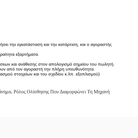
σει την εγκατάσταση και την κατάρτιση, και ο αγοραστής
ραίτητα εξαρτήματα.
άσεων και ανάθεσης στον απολογισμό σημείου του πωλητή.
έχουν από τον αγοραστή την πλήρη υπευθυνότητα.
σμού στοιχείων και του σχεδίου κ.λπ. εξοπλισμού)
άνημα
,
Ρόλος Ολίσθησης Που Διαμορφώνει Τη Μηχανή