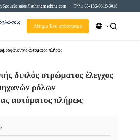
χυδρομείο sales@suhangmachine.com
Τηλ.: 86-136-0619-3016
δηλώσεις


Αίτημα Ένα απόσπασμα
διαμορφώνοντας αυτόματος πλήρως
πής διπλός στρώματος έλεγχος
μηχανών ρόλων
ας αυτόματος πλήρως
α