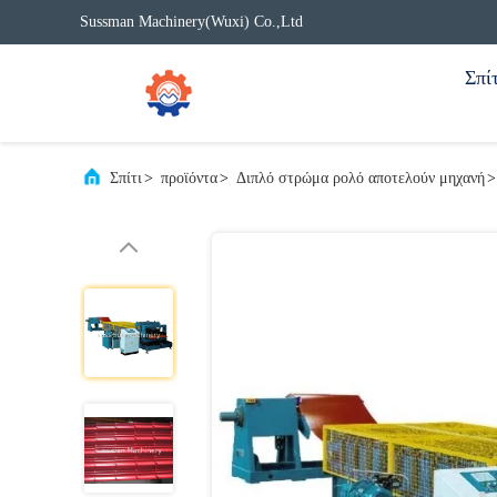
Sussman Machinery(Wuxi) Co.,Ltd
Σπίτ
Σπίτι
>
προϊόντα
>
Διπλό στρώμα ρολό αποτελούν μηχανή
>