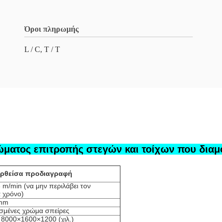
Όροι πληρωμής
L / C, T / T
ώματος επιτροπής στεγών και τοίχων που διαμ
ρθείσα προδιαγραφή
 m/min (να μην περιλάβει τον
 χρόνο)
0mm
σμένες χρώμα σπείρες
 8000×1600×1200 (χιλ.)