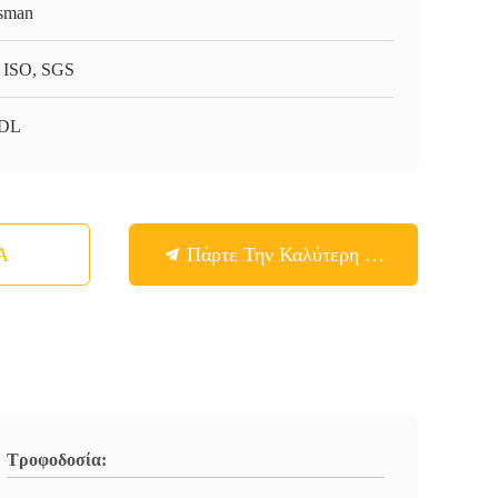
sman
 ISO, SGS
-DL
Α
Πάρτε Την Καλύτερη Τιμή
Τροφοδοσία: