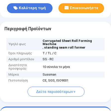
Καλύτερη τιμή
Επικοινωνήστε
Περιγραφή Προϊόντων
Corrugated Sheet Roll Forming
Υψηλό φως
Machine
,
standing seam roll former
Όροι πληρωμής
Τ / TL / C
Αριθμό μοντέλου
SS - RC
Δυνατότητα
10 σύνολα το μήνα
προσφοράς
Μάρκα
Sussman
Πιστοποίηση
CE, SGS, ISO9001
Δείτε περισσότερων