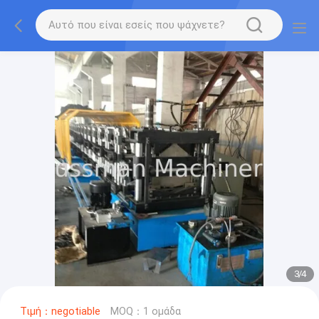
3
/
4
Τιμή：negotiable
MOQ：1 ομάδα