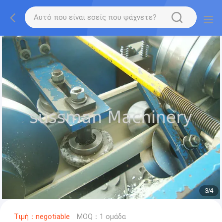
3
/
4
Τιμή：negotiable
MOQ：1 ομάδα