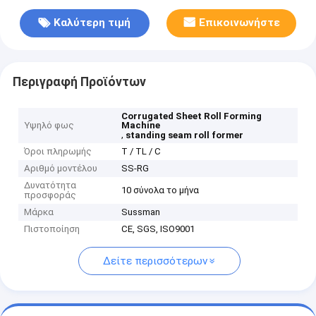
Καλύτερη τιμή
Επικοινωνήστε
Περιγραφή Προϊόντων
Corrugated Sheet Roll Forming
Υψηλό φως
Machine
,
standing seam roll former
Όροι πληρωμής
Τ / TL / C
Αριθμό μοντέλου
SS-RG
Δυνατότητα
10 σύνολα το μήνα
προσφοράς
Μάρκα
Sussman
Πιστοποίηση
CE, SGS, ISO9001
Δείτε περισσότερων