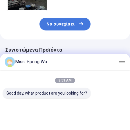
μεγάλη κύρια δύναμη 7.5kw
μηχανών
Να συνεχίσει
Συνιστώμενα Προϊόντα
Miss. Spring Wu
3:51 AM
Good day, what product are you looking for?
0.2-2.0mm πάχος
Χάλυβας χρώματος
Αυτόματο έλε
Ζυγισμένο χάλυβα
υψηλής ταχύτητας
PLC 0,8mm
κόψιμο σε μήκος και
που διπλώνει
Ζυγισμένο ατ
σχισμή μηχανή
σκίζοντας το
Coil Machine
πλάτος μέτρων
Τρίψιμο κόψι
Καλύτερη τιμή
Καλύτερη τιμή
Καλύτερη 
πολύ 1842mm
μήκος γραμμή