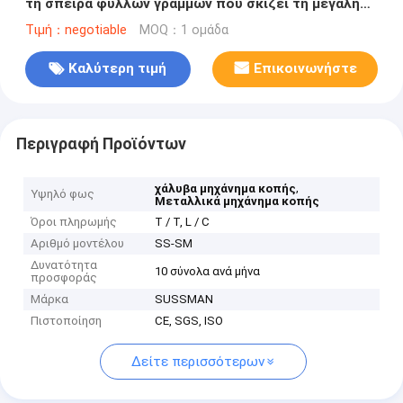
τη σπείρα φύλλων γραμμών που σκίζει τη μεγάλη
κύρια δύναμη 7.5kw μηχανών
Τιμή：negotiable
MOQ：1 ομάδα
Καλύτερη τιμή
Επικοινωνήστε
Περιγραφή Προϊόντων
,
χάλυβα μηχάνημα κοπής
Υψηλό φως
Μεταλλικά μηχάνημα κοπής
Όροι πληρωμής
T / T, L / C
Αριθμό μοντέλου
SS-SM
Δυνατότητα
10 σύνολα ανά μήνα
προσφοράς
Μάρκα
SUSSMAN
Πιστοποίηση
CE, SGS, ISO
Δείτε περισσότερων